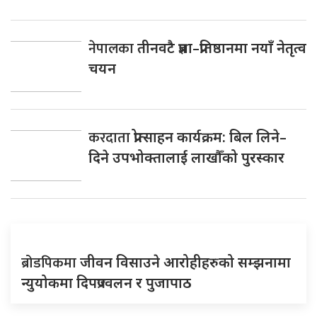
नेपालका
तीनवटै प्रज्ञा–प्रतिष्ठानमा नयाँ नेतृत्व
चयन
करदाता
प्रोत्साहन कार्यक्रम: बिल लिने–
दिने उपभोक्तालाई लाखौँको पुरस्कार
ब्रोडपिकमा
जीवन विसाउने आरोहीहरुको सम्झनामा
न्युयोकमा दिपप्रज्वलन र पुजापाठ