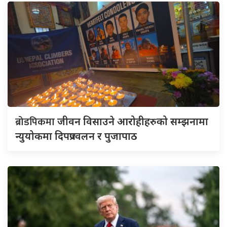
ब्रोडपिकमा
जीवन विसाउने आरोहीहरुको सम्झनामा
न्युयोकमा दिपप्रज्वलन र पुजापाठ