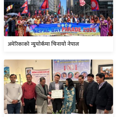
अमेरिकाको
न्युयोर्कमा चिनायो नेपाल