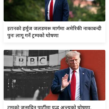
इरानको
हर्मुज जलडमरू मार्गमा अमेरिकी नाकाबन्दी
पुनः लागू गर्ने ट्रम्पको घोषणा
ट्रम्पको
जन्मदिन पार्टीमा युद्ध अन्त्यको घोषणा,