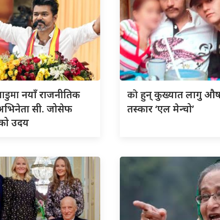
ाडुमा
को
नयाँ राजनीतिक
हुन् कुख्यात लागु औ
 अभिनेता सी. जोसेफ
तस्कार ‘एल मेन्चो’
को उदय