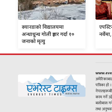
क्यानडाको
एपस्ट
विद्यालयमा
अन्धाधुन्ध गोली प्रहार गर्दा १०
नर्वेम
जनाको मृत्यु
www.eve
अमेरिकाबाट
पत्रिका हो 
नेपालहरूबी
काम गर्ने उ
बसोबास गर्
तथा अनुभवल