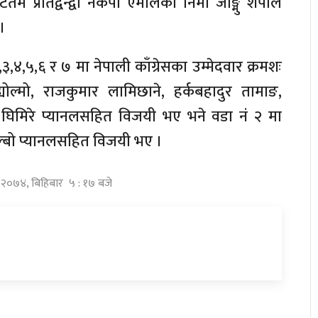
्रतिद्वन्द्वी नेकपा एमालेका निमा जाङ्मु शेर्पाले
।
,४,५,६ र ७ मा नेपाली काँग्रेसका उम्मेदवार क्रमशः
ोल्मो, राजकुमार लामिछाने, हर्कबहादुर तामाङ,
घिमिरे प्यानलसहित विजयी भए भने वडा नं २ मा
ल्बो प्यानलसहित विजयी भए ।
्ठ २०७४, बिहिबार ५ : १७ बजे