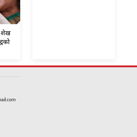
री शेख
्धको
ail.com