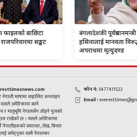
िन
बंगलादेशकी
फाइलको बाछिटा
पूर्वप्रधानमन्त्
ा, राजपरिवारमा सङ्कट
हसिनालाई मानवता विरुद
अपराधमा मृत्युदण्ड
resttimesnews.com
फोन नं:
3477411522
 नेपाली भाषामा सञ्चालित अनलाइन
Email :
everesttimes@gm
। यसले अमेरिकामा बस्ने
च र मातृभूमि नेपालसँग जोड्ने पुलको
द्देश्य राखेको छ । यसले अमेरिकामा
ने नेपालीहरूको समाचार, लेख, बिचार
ाई समेट्नुका साथै नेपालका