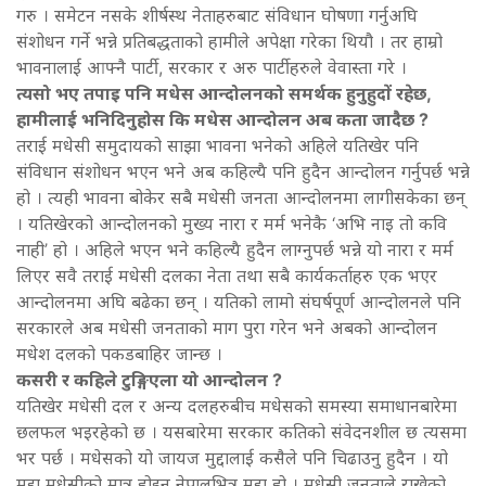
गरु । समेटन नसके शीर्षस्थ नेताहरुबाट संविधान घोषणा गर्नुअघि
संशोधन गर्ने भन्ने प्रतिबद्धताको हामीले अपेक्षा गरेका थियौ । तर हाम्रो
भावनालाई आफ्नै पार्टी, सरकार र अरु पार्टीहरुले वेवास्ता गरे ।
त्यसो भए तपाइ पनि मधेस आन्दोलनको समर्थक हुनुहुदों रहेछ,
हामीलाई भनिदिनुहोस कि मधेस आन्दोलन अब कता जादैछ ?
तराई मधेसी समुदायको साझा भावना भनेको अहिले यतिखेर पनि
संविधान संशोधन भएन भने अब कहिल्यै पनि हुदैन आन्दोलन गर्नुपर्छ भन्ने
हो । त्यही भावना बोकेर सबै मधेसी जनता आन्दोलनमा लागीसकेका छन्
। यतिखेरको आन्दोलनको मुख्य नारा र मर्म भनेकै ‘अभि नाइ तो कवि
नाही’ हो । अहिले भएन भने कहिल्यै हुदैन लाग्नुपर्छ भन्ने यो नारा र मर्म
लिएर सवै तराई मधेसी दलका नेता तथा सबै कार्यकर्ताहरु एक भएर
आन्दोलनमा अघि बढेका छन् । यतिको लामो संघर्षपूर्ण आन्दोलनले पनि
सरकारले अब मधेसी जनताको माग पुरा गरेन भने अबको आन्दोलन
मधेश दलको पकडबाहिर जान्छ ।
कसरी र कहिले टुङ्गिएला यो आन्दोलन ?
यतिखेर मधेसी दल र अन्य दलहरुबीच मधेसको समस्या समाधानबारेमा
छलफल भइरहेको छ । यसबारेमा सरकार कतिको संवेदनशील छ त्यसमा
भर पर्छ । मधेसको यो जायज मुद्दालाई कसैले पनि चिढाउनु हुदैन । यो
मुद्दा मधेसीको मात्र होइन नेपालभित्र मुद्दा हो । मधेसी जनताले राखेको