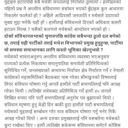
मुद्दाहरु हटाएपछि सबै मधेसी जनतालाई निराशित तुल्यायो । हामीहरुको
पहिलो प्रश्न नै अन्तरिम संविधानमा संसोधन भएको बुँदाहरु कुन आधारमा
निकालेर फालेको हो ? अहिले आदिवासी जनजाति र मधेसले उठाएको
मुख्य मुद्दा भनेकै यही हो । हामीलाई संविधानले दिएको अधिकार कसरी
हटाउन मिल्छ ? यसैको कारणले मधेसको आन्दोलन भएको हो ।
दोस्रो संविधानसभाको चुनावपछि कांग्रेस सबैभन्दा ठुलो दल बनेको
छ, तपाई यही पार्टीको तराई मधेश विभागको प्रमुख हुनुहुन्छ, पार्टीमा
यो समस्या समाधानका लागि कस्तो भूमिका खेल्नुभयो ?
मधेसको भावनाअनुरुप अन्तरिम संविधानमा व्यवस्था भएअनुसार
राज्यको प्रत्येक निकायमा समानुपातिक समावेशी प्रतिनिधित्वको
सुनिश्चित गर्ने, जनसंख्याको आधारमा निर्वाचन क्षेत्र निर्धारण गर्ने र नेपाली
कांग्रेसको महासमितिको बैठकबाट पास गरेका सीमाङ्कनको विषयलाई
लिएर संविधान घोषणा गर्नु अगावै हामीले पार्टी सभापतिलाई पनि आग्रह
गरेका थियौ । त्यतिखेर मधेसबाट प्रतिनिधित्व गर्ने हामी ४५ जनाले
लिखित रुपमा पनि पार्टी सभापतिलाई अनुरोध पत्र बुझाएको थियो ।
संविधान घाृषणा हुनु केही दिन बाकी हुदा हामीले पाटी सभापतिलाई
मधेसको मुद्दालाई सम्बोधन गरेर मात्र संविधान घोषणा गर्नु भनेर निकै
आग्रह गरेको थियो । अन्य दलका प्रमुखरुलाई पनि यसबारेमा मधेसको
कुरा राखेका थिए । हामी त्यतिखेर सकेसम्म संविधानमा समेटने कोसिस