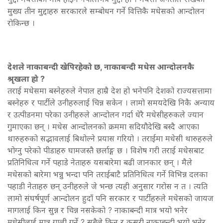
मुख्य तीन मुद्दाहरु सरकारले सम्बोधन गर्ने वित्तिकै मधेसको आन्दोलन
रोकिन्छ ।
देशले नाकाबन्दी खेपिरहेको छ, नाकाबन्दी मधेस आन्दोलनकै
श्रृखला हो ?
तराई मधेसमा बस्नेहरुले नेपाल हाम्रै देश हो भनेपनि देशको राज्यसत्तामा
बस्नेहरु र पार्टीले उनीहरुलाई चिन्न सकेन । लामो समयदेखि निकै अन्याय
र उत्पीडनमा परेका उनीहरुले आन्दोलन गर्दा धेरै मधेसीहरुकले ज्यान
गुमाएका छन् । मधेस आन्दोलनको क्रममा सदियौदेखि बस्दै आएका
थारुहरुको सद्भावलाई बिथोल्ने प्रयास गरियो । तराईमा मधेसी थारुहरुले
भोग्नु परेको पीडाहरु घामजस्तै छर्लाङ्ग छ । विशेष गरी तराई मधेसबाट
प्रतिनिधित्व गर्ने पहाडे नेताहरु यसबारेमा बढी जानकार छन् । मैले
मधेसको बारेमा भन्नु भन्दा पनि तराईबाटै प्रतिनिधित्व गर्ने विभिन्न दलका
पहाडी नेताहरु छन् उनीहरुले जे भन्छ त्यही अनुसार गरोस न त । त्यति
लामो संघर्षपूर्ण आन्दोलन हुदाँ पनि सरकार र पार्टीहरुले मधेसको जायज
मागलाई किन सुन्न र चिन्न नसकेको ? नाकाबन्दी मात्र भयो भनेर
मधेसीलाई मात्र गाली गर्ने ? सबैले किन र कसरी नाकाबन्दी भयो भनेर