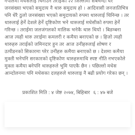
नेपालमा मधेसलाई चिनाउने तराईको २२ जिल्लामा सबैभन्दा धेरै
जनसंख्या भएको समुदाय नै थारु समुदाय हो । आदिवासी जनजातिभित्र
पनि धेरै ठुलो जनसंख्या भएको समुदायको रुपमा थारुलाई चिनिन्छ । तर
थारुलाई हेर्ने देशले हेर्ने दृष्टिकोण भने थारुलाई मधेसीको रुपमा हेर्ने
गरिन्छ । तराईमा जलजंगलको मालिक भनेकै थारु थियो । बिडम्बना
आज त्यही थारु तराईमा कमलरी र कमैया बनाएको छ । हिजो त्यही
थारुहरु तराईको जमिनदार हुन तर आज उनीहरुलाई शोषण र
उत्पीडनको सिकारमा परेर उनीहरु कमैया बनाएको छ । देशमा कमैया
मुक्ती भनेपनि सरकारको दृष्टिकोण थारुहरुमाथि स्पष्ट नीति नभएकोले
मुक्ता कमैया बनेपनि थारुहरुले भुमि पाएकै छैन । पछिल्लो मधेस
आन्दोलनमा पनि मधेसका दलहरुले थारुलाइ नै बढी प्रयोग गरेका छन् ।
प्रकाशित मिति : ४ जेष्ठ २०७४, बिहिबार ६ : ४७ बजे