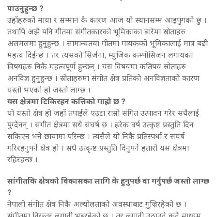
पाउनुहुन्छ ?
उहाँहरुको माया र सम्मान कै कारण आज यो स्थानसम्म आइपुगको छु ।
तथापि अझै पनि गीतमा संगीतकारको भूमिकाका बारेमा स्रोताहरु
अलमलमा हुनुहुन्छ । सामान्यतया गीतमा गायकको भूमिकालाई मात्र बढी
महत्व दिईन्छ । तर त्यसको सिर्जना, म्युजिक कम्पोसिजन लगायका
विषयहरु निकै महत्वपूर्ण हुन्छन् । यस विषयमा कतिपय स्रोताहरु
अनविज्ञ हुनुहुन्छ । स्रोताहरुमा संगीत क्षेत्र प्रतिको अनविज्ञताको कारण
यस्तो भएको हो जस्तो लाग्छ ।
यस क्षेत्रमा टिकिरहन कत्तिको गाह्रो छ ?
यो यस्तो क्षेत्र हो जहाँ तपाईले एउटा राम्रो संगित उत्पादन गरेर सधैलाई
पुग्दैनन् । संगीत क्षेत्रमा सधै संघर्ष छ । हरेक वर्ष उत्कृष्ट प्रस्तुति दिन
सकिएन भने छायामा परिन्छ । त्यसैले यो निकै प्रतिस्पर्धा र संघर्ष
गरिरहनुपर्ने क्षेत्र हो । सधै उत्कृष्ट प्रस्तुति दिनुपर्ने हतारो यस क्षेत्रमा
रहिरहन्छ ।
सांगीतकि क्षेत्रको विकासका लागि के हुनुपर्छ वा गर्नुपर्छ जस्तो लाग्छ
?
नेपाली संगीत क्षेत्र निकै अल्योलताको अवस्थाबाट गुज्रिरहेको छ ।
संगीतमा निरन्तर लगानी भइरहेको छ । तर लगानी उठाउने कुनै माध्यम