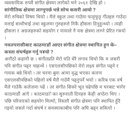
व्यवसायिक रुपमै संगीत क्षेत्रमा लागेको भने २०६१ देखि हो ।
सांगीतिक क्षेत्रमा लाग्नुपर्छ भन्ने सोच कसरी आयो ?
मेरो रुचिको विषय थियो । मैले स्कुल तथा गाउँमा फाट्टफुट्ट गीतहरु गाउँदा
मलाई साथीभाई तथा स्कुलमा गुरुहरुले निकै हौसला दिनुहुन्थ्यो । त्यही
हौसला र अग्रजहरुको सहयोग र मायाले नै यस क्षेत्रमा लाग्ने प्रेरित ग¥यो
।
नवलपरासीबाट काठमाडौं आएर संगीत क्षेत्रमा स्थापित हुन के–
कस्ता संघर्षहरु गर्नु प¥यो ?
अनौठो कहानी छ । संगीतप्रति मेरो यति धेरै लगाव थियो कि म जसरी
पनि संगीत पढ्न चाहन्थें । एसएलसीपछिको मेरो लक्ष्य संगीत पढ्ने र
गायक बन्ने थियो । तर घरमा बुवा आमा वृद्ध भएका कारण
एसएलसीपछिको पहिलो वर्ष मैलै गाउँमै पढ्नुपर्ने भयो । करिब एक वर्ष
मैले गाउँकै कलेजमा पढें । तर संगीत सिक्ने भूत चढेपछि म घरबाट भागेर
काठमाडौं आएँ । काठमाडांैका सुरुवाती दिनहरु केही अप्ठेरा थिए ।
पछि परिवारको सहयोग मिल्यो, विस्तारै संगीत क्षेत्रमा पनि स्थापित हुँदै
गइयो जसले गर्दा संघर्ष र समस्याकाबीच पनि अघि बढ्न सकियो ।