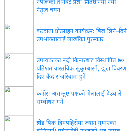
नेपालका तीनवटै प्रज्ञा–प्रतिष्ठानमा नयाँ
नेतृत्व चयन
करदाता प्रोत्साहन कार्यक्रम: बिल लिने–दिने
उपभोक्तालाई लाखौँको पुरस्कार
उपत्यकाका नदी किनारबाट विस्थापित ७०
प्रतिशत वास्तविक सुकुम्बासी, झूटा विवरण
दिए कैद र जरिवाना हुने
कांग्रेस असन्तुष्ट पक्षको भेलालाई देउवाले
सम्बोधन गर्ने
ब्रोड पिक हिमपहिरोमा ज्यान गुमाएका
कीर्तिमानी पर्वतारोही गुरुङको शव नेपाल