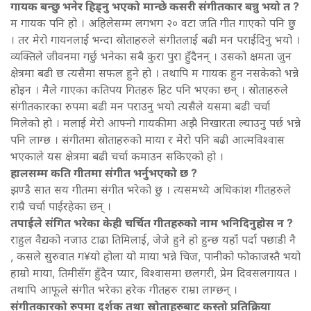
गायक बन्छु भनेर हिड्नु भएको मान्छे कसरी संगीतकार बन्नु भयो त ?
म गायक पनि हो । अहिलेसम्म लगभग २० वटा जति गीत गाएको पनि छु
। तर मेरो गायनलाई भन्दा स्रोताहरुले संगीतलाई बढी मन पराईदिनु भयो ।
व्यक्तिले जीवनमा गर्छु भनेका सबै कुरा पुरा हुँदैनन् । उसको क्षमता जुन
क्षेत्रमा बढी छ त्यसैमा सफल हुने हो । तथापि म गायक हुन नसकेको भन्ने
होइन । मैले गाएका कतिपय गितहरु हिट पनि भएका छन् । स्रोताहरुले
संगीतकारका रुपमा बढी मन पराउनु भयो त्यसैले यसमा बढी चर्चा
मिलेको हो । मलाई मेरो आफ्नो गायकीमा अझै निखारता ल्याउनु पर्छ भन्ने
पनि लाग्छ । संगीतमा स्रोताहरुको माया र मेरो पनि बढी आत्मविश्वास
भएकाले यस क्षेत्रमा बढी चर्चा कमाउन सकिएको हो ।
हालसम्म कति गीतमा संगीत भर्नुभएको छ ?
झण्डै सात सय गीतमा संगीत भरेको छु । त्यसमध्ये अधिकांश गीतहरुले
राम्रै चर्चा पाईरहेका छन् ।
तपाईले संगित भरेका केही चर्चित गीतहरुको नाम भनिदिनुहोस न ?
राहुल वैद्यको नजाउ टाढा तिमिलाई, जेजे हुने हो हुन्छ यहाँ पर्दा पछाडी नै
, कसले सुरुवात ग¥यो होला यो माया भन्ने चिज, पानीको फोकाजस्तै भयो
हाम्रो माया, तिमीसँग हुँदैन प्यार, विश्वासमा छलगरी, प्रेम दिवसलगायत ।
तथापि आफूले संगीत भरेका हरेक गीतहरु राम्रा लाग्छन् ।
संगीतकारको रुपमा दर्शक तथा स्रोताहरुबाट कस्तो प्रतिक्रिया