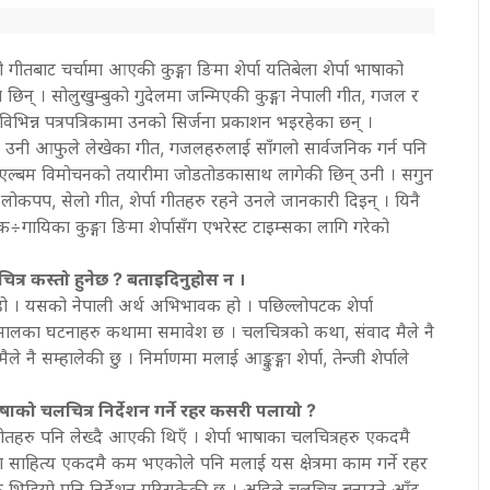
गीतबाट चर्चामा आएकी कुङ्गा ङिमा शेर्पा यतिबेला शेर्पा भाषाको
स्त छिन् । सोलुखुम्बुको गुदेलमा जन्मिएकी कुङ्गा नेपाली गीत, गजल र
िभिन्न पत्रपत्रिकामा उनको सिर्जना प्रकाशन भइरहेका छन् ।
 समय उनी आफुले लेखेका गीत, गजलहरुलाई साँगलो सार्वजनिक गर्न पनि
टा एल्बम विमोचनको तयारीमा जोडतोडकासाथ लागेकी छिन् उनी । सगुन
लोकपप, सेलो गीत, शेर्पा गीतहरु रहने उनले जानकारी दिइन् । यिनै
देशक÷गायिका कुङ्गा ङिमा शेर्पासँग एभरेस्ट टाइम्सका लागि गरेको
ित्र कस्तो हुनेछ ? बताइदिनुहोस न ।
्र हो । यसको नेपाली अर्थ अभिभावक हो । पछिल्लोपटक शेर्पा
ालका घटनाहरु कथामा समावेश छ । चलचित्रको कथा, संवाद मैले नै
ले नै सम्हालेकी छु । निर्माणमा मलाई आङ्कुङ्गा शेर्पा, तेन्जी शेर्पाले
षाको चलचित्र निर्देशन गर्ने रहर कसरी पलायो ?
गीतहरु पनि लेख्दै आएकी थिएँ । शेर्पा भाषाका चलचित्रहरु एकदमै
 साहित्य एकदमै कम भएकोले पनि मलाई यस क्षेत्रमा काम गर्ने रहर
 भिडियो पनि निर्देशन गरिसकेकी छु । अहिले चलचित्र बनाउने आँट