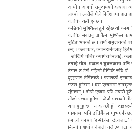
आयो । आफ्नो समुदायको कथामा आफैले 
लाग्यो । त्यसैले मैले निर्देशनमा हात हा
चलचित्र यही हुनेछ ।
कतिको मुश्किल हुने रहेछ यो काम 
चलचित्र बनाउनु आफैंमा मुश्किल काम र
सुटिङ भएको छ । शेर्पा समुदायको 
छन् । कलाकार, क्यामेरामेनलाई हिउँम
। जोखिमै मोलेर क्यामेरामेनलाई, कल
तपाईं गीत, गजल र मुक्तकमा पनि चर्च
लेखन त मेरो पहिलो देखिकै रुचि हो 
दुइहजार लेखिसकें । गजलको एल्बमको
गजल हुनेछन् । यस एल्बममा रामकृष्ण ढ
रहेनछन् । दोस्रो एल्बम पनि तयारी ह
सोलो एल्बम हुनेछ । शेर्पा भाषाको ग
जना हुनुहुन्छ । म कान्छी हुँ । दाइह
गायनमा पनि उत्तिकै लाग्नुभएकै 
प्रेम लोप्चनसँग ‘हम्मैलिला खैलाला…’
मिल्यो । शेर्पा र नेपाली गरी ३० व