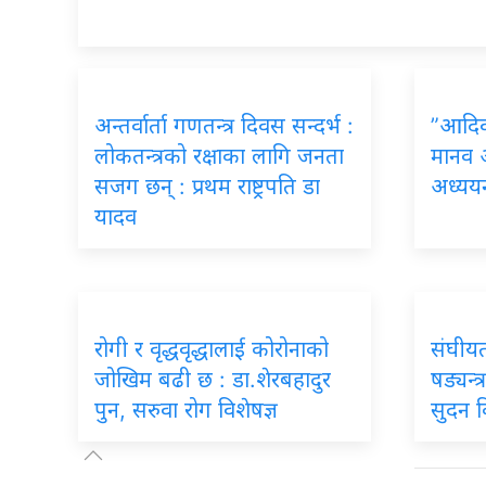
अन्तर्वार्ता गणतन्त्र दिवस सन्दर्भ :
”आदिव
लोकतन्त्रको रक्षाका लागि जनता
मानव 
सजग छन् : प्रथम राष्ट्रपति डा
अध्ययन
यादव
रोगी र वृद्धवृद्धालाई कोरोनाको
संघीयता
जोखिम बढी छ : डा.शेरबहादुर
षड्यन्
पुन, सरुवा रोग विशेषज्ञ
सुदन 