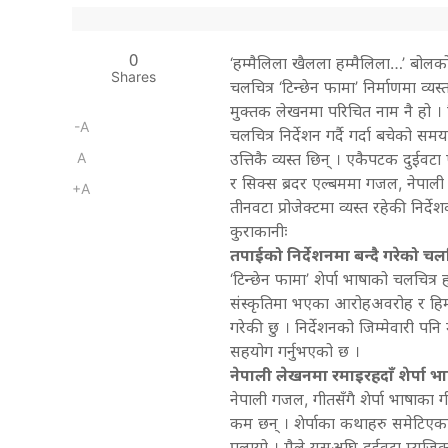
0
‘हम्मैलिला खैलला हम्मैलिला…’ बोलको 
Shares
चलचित्र ‘टिन्छेन फामा’ निर्माणमा व्य
मुक्तक लेखनमा परिचित नाम नै हो । व
-A
चलचित्र निर्देशन गर्दै गर्दा बचेको
A
उत्तिकै व्यस्त छिन् । एकैपटक दुईव
र सिक्स ब्रदर एल्बममा गजल, नेपाली 
+A
तीनवटा प्रोजेक्टमा व्यस्त रहेकी निर्
कुराकानीः
तपाईको निर्देशनमा बन्दै गरेको चलच
‘टिन्छेन फामा’ शेर्पा भाषाको चलचित
संस्कृतिमा भएका आरोहअवरोह र हिम
गरेकी छु । निर्देशनको जिम्मेवारी पनि मै
सहयोग गर्नुभएको छ ।
नेपाली लेखनमा रमाइरहदाँ शेर्पा भा
नेपाली गजल, गीतसँगै शेर्पा भाषाका 
कम छन् । शेर्पाका कथाहरु समेटिएका
पलायो । मैले यसअघि दुईवटा म्युजिक