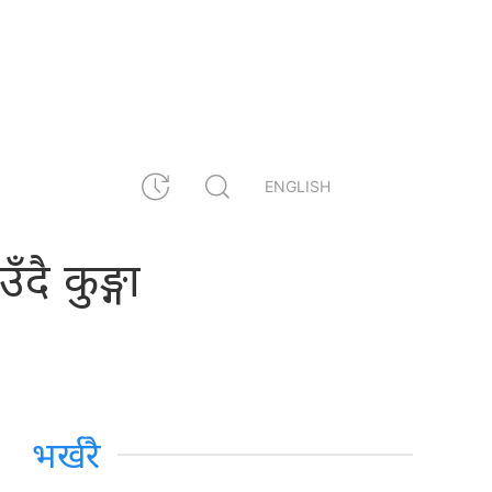
ENGLISH
दै कुङ्गा
भर्खरै