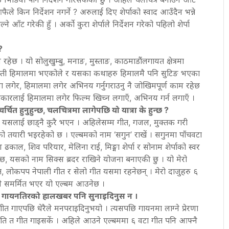
किन निर्देशन नगर्ने ? अरुलाई दिए शेर्पाको स्वाद आउँदैन भन्ने
ल्ने आँट गरेकी हुँ । अर्को कुरा शेर्पाले निर्देशन गरेको पहिलो शेर्पा
?
हेछ । यो सोलुखुम्बु, मनाङ, मुस्ताङ, काठमाडौंलगायत क्षेत्रमा
बस्ती हिमालमा भएकोले र यसका कथाहरु हिमालमै पनि सुटिङ भएका
ा लगेर, हिमालमा लगेर अभिनय गर्नुगराउनु नै जोखिमपूर्ण काम रहेछ
ाकारलाई हिमालमा लगेर फिल्म खिच्न लगाएँ, अभिनय गर्न लगाएँ ।
ित हुनुहुन्छ, चलचित्रमा लागेपछि यो यात्रा के हुन्छ ?
। यसलाई छाड्नै कुरै भएन । अहिलेसम्म गीत, गजल, मुक्तक गरी
 तयारी भइरहेको छ । एल्बमको नाम ‘सगुन’ राखें । सगुनमा पाँचवटा
काल, शिव परियार, मेलिना राई, मिङ्मा शेर्पा र सोनाम शेर्पाको स्वर
ुदैछ, यसको नाम सिक्स ब्रदर राखिने योजना बनाएकी छु । यो मेरो
ीत, लोकपप नेपाली गीत र सेलो गीत यसमा रहनेछन् । मेरो दाजुहरु ६
रुमै समर्मित भएर यो एल्बम आउनेछ ।
छ, गायनतिरको हालखबर पनि सुनाइदिनुस न ।
 गीत गाएपछि धेरैले मनपराइदिनुभयो । त्यसपछि गायनमा लाग्ने प्रेरणा
टा जति त गीत गाइसकें । अहिले आउने एल्बममा ६ वटा गीत पनि आफ्नै