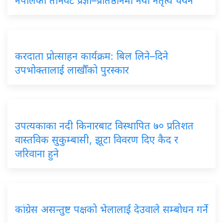
नेपालका तीनवटै प्रज्ञा–प्रतिष्ठानमा नयाँ नेतृत्व चयन
करदाता प्रोत्साहन कार्यक्रम: बिल लिने–दिने
उपभोक्तालाई लाखौँको पुरस्कार
उपत्यकाका नदी किनारबाट विस्थापित ७० प्रतिशत
वास्तविक सुकुम्बासी, झूटा विवरण दिए कैद र
जरिवाना हुने
कांग्रेस असन्तुष्ट पक्षको भेलालाई देउवाले सम्बोधन गर्ने