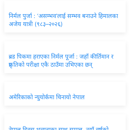
निर्मल पुर्जा : ‘असम्भव’लाई सम्भव बनाउने हिमालका
अजेय यात्री (९८३–२०२६)
ब्रड पिकमा हराएका निर्मल पूर्जा : जहाँ कीर्तिमान र
प्रकृतिको परीक्षा एकै ठाउँमा उभिएका छन्
अमेरिकाको न्युयोर्कमा चिनायो नेपाल
नेपाल दिवस भव्यताका साथ सम्पन्न, नयाँ वर्षको