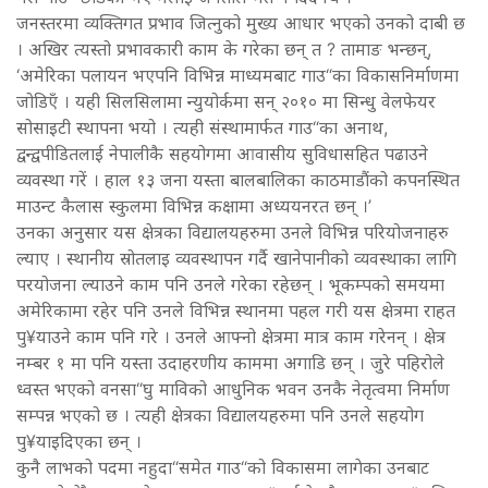
जनस्तरमा व्यक्तिगत प्रभाव जित्नुको मुख्य आधार भएको उनको दाबी छ
। अखिर त्यस्तो प्रभावकारी काम के गरेका छन् त ? तामाङ भन्छन्,
‘अमेरिका पलायन भएपनि विभिन्न माध्यमबाट गाउ“का विकासनिर्माणमा
जोडिएँ । यही सिलसिलामा न्युयोर्कमा सन् २०१० मा सिन्धु वेलफेयर
सोसाइटी स्थापना भयो । त्यही संस्थामार्फत गाउ“का अनाथ,
द्वन्द्वपीडितलाई नेपालीकै सहयोगमा आवासीय सुविधासहित पढाउने
व्यवस्था गरें । हाल १३ जना यस्ता बालबालिका काठमाडौंको कपनस्थित
माउन्ट कैलास स्कुलमा विभिन्न कक्षामा अध्ययनरत छन् ।’
उनका अनुसार यस क्षेत्रका विद्यालयहरुमा उनले विभिन्न परियोजनाहरु
ल्याए । स्थानीय स्रोतलाइ व्यवस्थापन गर्दै खानेपानीको व्यवस्थाका लागि
परयोजना ल्याउने काम पनि उनले गरेका रहेछन् । भूकम्पको समयमा
अमेरिकामा रहेर पनि उनले विभिन्न स्थानमा पहल गरी यस क्षेत्रमा राहत
पु¥याउने काम पनि गरे । उनले आफ्नो क्षेत्रमा मात्र काम गरेनन् । क्षेत्र
नम्बर १ मा पनि यस्ता उदाहरणीय काममा अगाडि छन् । जुरे पहिरोले
ध्वस्त भएको वनसा“घु माविको आधुनिक भवन उनकै नेतृत्वमा निर्माण
सम्पन्न भएको छ । त्यही क्षेत्रका विद्यालयहरुमा पनि उनले सहयोग
पु¥याइदिएका छन् ।
कुनै लाभको पदमा नहुदा“समेत गाउ“को विकासमा लागेका उनबाट