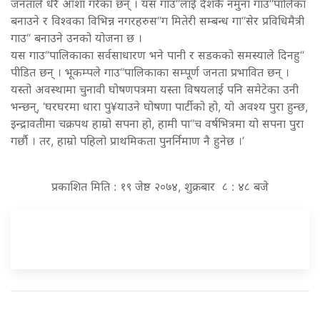
जनताले धेरै आशा गरेका छन् । यस गाउ“लाई देशकै नमुना गाउ“पालिका
बनाउने र विश्वका विभिन्न नगरहरुस“ग मितेरी सम्बन्ध गा“सेर प्रविधिमैत्री
गाउ“ बनाउने उनको योजना छ ।
यस गाउ“पालिकाका सर्वसाधारण भने पानी र सडकको समस्याले दिनहु“
पीडित छन् । भूकम्पले गाउ“पालिकाका सम्पूर्ण जनता प्रभावित छन् ।
यस्तो अवस्थामा चुनावी घोषणपत्रमा यस्ता विषयलाई पनि समेटेका उनी
भन्छन्, ‘घरघरमा धारा पु¥याउने घोषणा पार्टीको हो, यो अवश्य पुरा हुन्छ,
इन्द्रावतीमा चक्रपथ हाम्रो सपना हो, हामी पा“च वर्षभित्रमा यो सपना पुरा
गर्छौ । तर, हाम्रो पहिलो प्राथमिकता पुनर्निमाण नै हुनेछ ।’
प्रकाशित मिति : १९ जेष्ठ २०७४, शुक्रबार ८ : ४८ बजे