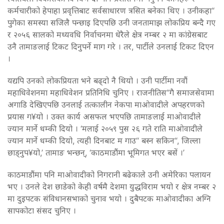
कर्मचारीको हेपाहा प्रवृत्तिबाट सर्वसाधारण त्रसित बनेका थिए । उनीकहा“
पुगेका समस्या सजिलै पन्छाइ दिएपछि उनी जनतामाझ लोकप्रिय बन्दै गए
र २०५६ सालको मध्यवधि निर्वाचनमा धेरैले क्षेत्र नम्बर २ मा कांग्रेसबाट
उनै तामाङलाई टिकट दिनुपर्ने माग गरे । तर, पार्टीले उनलाई टिकट दिएन
।
यद्यपि उनको लोकप्रियता भने बढ्दो नै थियो । उनी पार्टीमा नवौं
महाधिवेशनमा महाधिवेशन प्रतिनिधि चुनिए । राजनीतिस“गै समाजसेवामा
अगाडि देखिएपछि उनलाई तत्कालीन नेकपा माओवादीले अपहरणको
प्रयास ग¥यो । उक्त कार्य असफल भएपछि तामाङलाई माओवादीले
ज्यान मार्ने धम्की दियो । ‘मलाई २०५९ पुस २६ गते राति माओवादीले
ज्यान मार्ने धम्की दियो, त्यही दिनबाट म गाउ“ बस्न सकिन“, जिल्ला
छाड्नुप¥यो,’ तामाङ भन्छन्, ‘काठमाडौंमा भूमिगत भएर बसें ।’
काठमाडौंमा पनि माओवादीको निगरानी बढेकाले उनी अमेरिका पलायन
भए । उनले देश छाडेको केही वर्षमै देशमा युद्धविराम भयो र क्षेत्र नम्बर २
मा दुइपटक संविधानसभाको चुनाव भयो । दुबैपटक माओवादीका अग्नि
सापकोटा संसद चुनिए ।