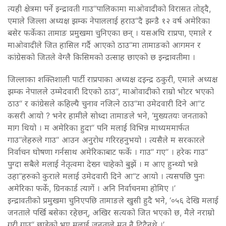
त्यही क्षेत्रमा पर्ने इन्द्रावती गाउ“पालिकामा माओवादीको विरासत तोड्दै,
एमाले जिल्ला अध्यक्ष झम्क नेपाललाई हराउ“दै झन्डै १२ वर्ष अमेरिका
बसेर फर्केका तामाङ प्रमुखमा चुनिएका छन् । यसअघि राप्रपा, एमाले र
माओवादीले जित हासिल गर्दै आएको ठाउ“मा तामाङको आगमन र
कांग्रेसको जितले वेग्लै किसिमको उत्साह छाएको छ इन्द्रावतीमा ।
जिल्लाका शक्तिशाली पार्टी राप्रपाका अध्यक्ष दइन्द्र ठकुरी, एमाले अध्यक्ष
झम्क नेपालले उम्मेदवारी दिएको ठाउ“, माओवादीको राम्रो भोटर भएको
ठाउ“ र कांग्रेसले कहिल्यै चुनाव नजित्ने ठाउ“मा उमेदवारी दिने आ“ट
कसरी आयो ? भनेर हामीले सोध्दा तामाङले भने, ‘मुख्यतयः जनताको
माग थियो । म अमेरिका हुदा“ पनि मलाई विभिन्न माध्यममार्फत
गाउ“लेहरुले गाउ“ आउन अनुरोध गरिरहनुभयो । त्यसैले म सरकारले
निर्वाचन घोषणा गर्नसाथ अमेरिकाबाट फर्के । गाउ“ गए“ । हरेक गाउ“
पुग्दा सबैले मलाई नेतृत्वमा देख्न चाहेको बुझें । म आए हुन्थ्यो भन्ने
उहा“हरुको कुराले मलाई उमेदवारी दिने आ“ट आयो । त्यसपछि पुनः
अमेरिका फर्के, ग्रिनकार्ड त्यागें । अनि निर्वाचनमा होमिए ।’
इन्द्रावतीको प्रमुखमा चुनिएपछि तामाङले खुसी हुदै भने, ‘०५६ देखि मलाई
जनताले पर्खि बसेका रहेछन्, अखिर सत्यको जित भएको छ, मैले नराम्रो
गरी गाउ“ छाडेको भए मलाई जनताले मत नै दिदैनथे ।’