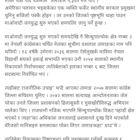
मतले पछि पार्दै वंशलाल तामाङले ५,३६५ मत पाए ।
अमेरिका पलायन भइसकेका एक व्यक्ति फर्केर स्थानीय सरकार प्रमुखमा
चुनिनु सजिलो पक्कै होइन । तर उनको जितको पृष्ठभूमि थाहा पाउन
माओवादी जनयुद्ध सुरु भएको समयतिर जानु पर्ने हुन्छ ।
माओवादी जनयुद्ध सुरु भएको समयदेखि नै सिन्धुपाल्चोक क्षेत्र नम्बर २
मा नेपाली कांग्रेसका चर्चित नेताका सूचीमा वंशलाल तामाङका नाम पनि
थपियो । १६ वर्षकै उमेरमा २०३६ सालमा ऐसेलुखर्क माविमा नेपाल
विद्यार्थी संघको इकाई सभापति भएका उनी २०५४ सालको स्थानीय
निकायको निर्वाचनबाट त्यतिबेलाको इलाका नम्बर ६ बाट जिल्ला
सदस्यमा निर्वाचित भए ।
त्यहीबाट राजनीतिक उचाइ“ थप्दै आएका तामाङ २०५७ सालमा कांग्रेस
जिल्ला सचिवमा चुनिए । २०४२ सालमा सत्याग्रह आन्दोलनताका जेल
परेका उनले जिल्ला प्रशासनको ढिलासुस्ती र घुसखोरीविरुद्ध अभियान
चालेका थिए । राजधानी नजिक भएपनि सिन्धुपाल्चोक विकट पहाडी क्षेत्र
भएको र त्यहा“का अधिकांश जनतालाई प्रशासनले दुःख दिने भएकोले
धेरैजसो मानिसहरु समस्याका पोका लिएर तामाङकहा“ धाउ“थे ।
त्यतिबेला विकासका विषयभन्दा पनि प्रशासनमा गर्नुपर्ने कामहरु र