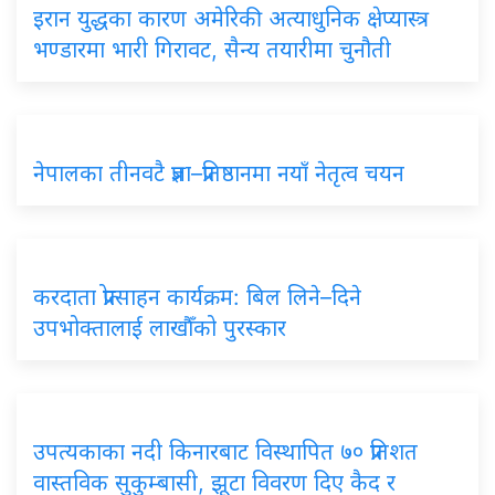
इरान युद्धका कारण अमेरिकी अत्याधुनिक क्षेप्यास्त्र
भण्डारमा भारी गिरावट, सैन्य तयारीमा चुनौती
नेपालका तीनवटै प्रज्ञा–प्रतिष्ठानमा नयाँ नेतृत्व चयन
करदाता प्रोत्साहन कार्यक्रम: बिल लिने–दिने
उपभोक्तालाई लाखौँको पुरस्कार
उपत्यकाका नदी किनारबाट विस्थापित ७० प्रतिशत
वास्तविक सुकुम्बासी, झूटा विवरण दिए कैद र