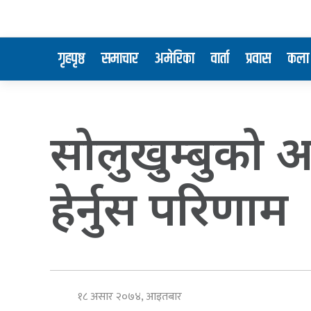
गृहपृष्ठ
समाचार
अमेरिका
वार्ता
प्रवास
कला 
सोलुखुम्बुको
हेर्नुस परिणाम
१८ असार २०७४, आइतबार