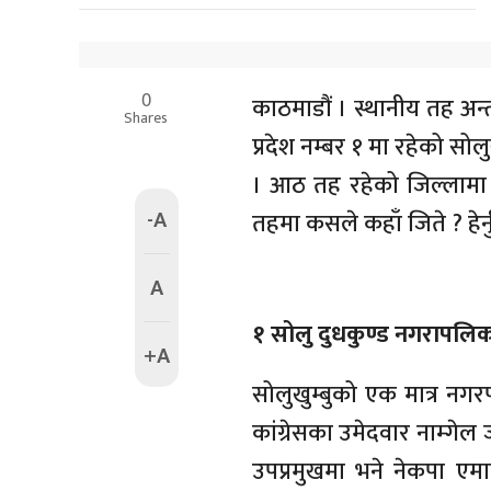
0
काठमाडौं । स्थानीय तह अन्
Shares
प्रदेश नम्बर १ मा रहेको सो
। आठ तह रहेको जिल्लामा
-A
तहमा कसले कहाँ जिते ? हेर्
A
१ सोलु दुधकुण्ड नगरापलि
+A
सोलुखुम्बुको एक मात्र नग
कांग्रेसका उमेदवार नाम्गे
उपप्रमुखमा भने नेकपा एम