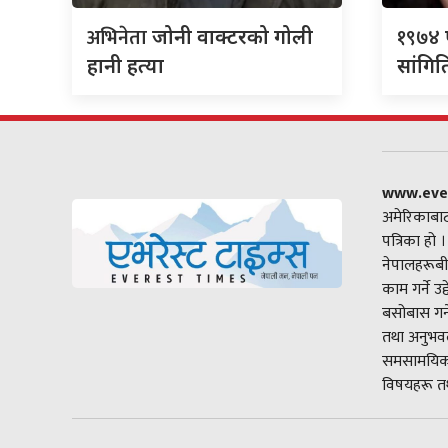
अभिनेता
१९७४
जोनी वाक्टरको गोली
हानी हत्या
सांगिति
www.eve
अमेरिकाबाट
पत्रिका हो 
नेपालहरूबी
काम गर्ने उ
बसोबास गर्
तथा अनुभवल
समसामयिक 
विषयहरू तथ