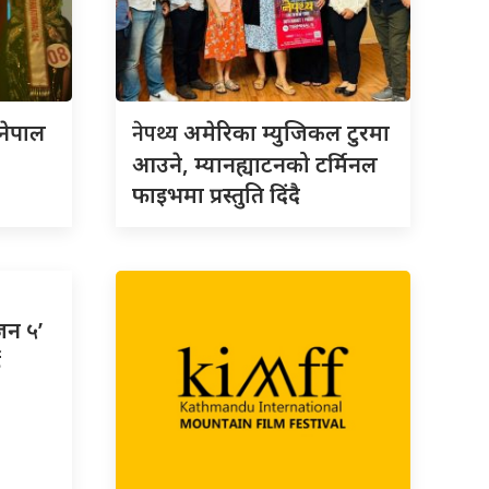
नेपथ्य
 नेपाल
अमेरिका म्युजिकल टुरमा
आउने, म्यानह्याटनको टर्मिनल
फाइभमा प्रस्तुति दिंदै
जन ५’
ई