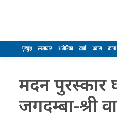
गृहपृष्ठ
समाचार
अमेरिका
वार्ता
प्रवास
कला 
मदन पुरस्कार घन
जगदम्बा-श्री व