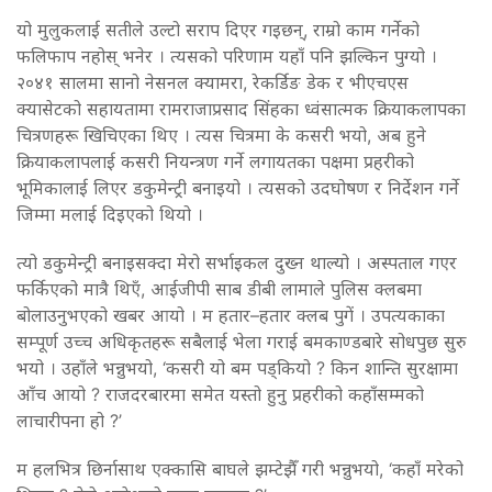
यो मुलुकलाई सतीले उल्टो सराप दिएर गइछन्, राम्रो काम गर्नेको
फलिफाप नहोस् भनेर । त्यसको परिणाम यहाँ पनि झल्किन पुग्यो ।
२०४१ सालमा सानो नेसनल क्यामरा, रेकर्डिङ डेक र भीएचएस
क्यासेटको सहायतामा रामराजाप्रसाद सिंहका ध्वंसात्मक क्रियाकलापका
चित्रणहरू खिचिएका थिए । त्यस चित्रमा के कसरी भयो, अब हुने
क्रियाकलापलाई कसरी नियन्त्रण गर्ने लगायतका पक्षमा प्रहरीको
भूमिकालाई लिएर डकुमेन्ट्री बनाइयो । त्यसको उदघोषण र निर्देशन गर्ने
जिम्मा मलाई दिइएको थियो ।
त्यो डकुमेन्ट्री बनाइसक्दा मेरो सर्भाइकल दुख्न थाल्यो । अस्पताल गएर
फर्किएको मात्रै थिएँ, आईजीपी साब डीबी लामाले पुलिस क्लबमा
बोलाउनुभएको खबर आयो । म हतार–हतार क्लब पुगें । उपत्यकाका
सम्पूर्ण उच्च अधिकृतहरू सबैलाई भेला गराई बमकाण्डबारे सोधपुछ सुरु
भयो । उहाँले भन्नुभयो, ‘कसरी यो बम पड्कियो ? किन शान्ति सुरक्षामा
आँच आयो ? राजदरबारमा समेत यस्तो हुनु प्रहरीको कहाँसम्मको
लाचारीपना हो ?’
म हलभित्र छिर्नासाथ एक्कासि बाघले झम्टेझैँ गरी भन्नुभयो, ‘कहाँ मरेको