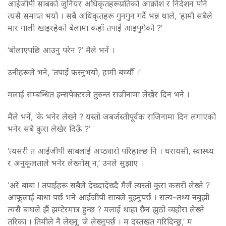
आईजीपी साबको जुनियर अधिकृतहरूप्रतिको आक्रोश र निर्देशन पनि
त्यसै समाप्त भयो । सबै अधिकृतहरू गुनगुन गर्दै भन्न थाले, ‘हामी सबैले
मार गाली खाइरहेको बेलामा कहाँ तपाईं आइपुगेको ?’
‘बोलाएपछि आउनु परेन ?’ मैले भनें ।
उनीहरूले भने, ‘तपाईं फस्नुभयो, हामी बच्यौँ ।’
मलाई सम्बन्धित इन्सपेक्टरले तुरुन्त राजीनामा लेखेर दिन भने ।
मैले भनें, ‘के भनेर लेख्ने ? यस्तो जबर्जस्तीपूर्वक राजिनामा दिन लगाएको
भनेर सबै कुरा लेखेर दिऊँ ?’
‘त्यसरी त आईजीपी साबलाई अप्ठ्यारो परिहाल्छ नि । घरायसी, स्वास्थ्य
र अनुकूलताले भनेर लेख्नोस् न,’ उनले सुझाए ।
‘अरे बाबा ! तपाईंहरू सबैले देख्दादेख्दै मैलँ त्यस्तो कुरा कसरी लेख्ने ?
आफूलाई बाधा पर्छ भने आईजीपी साबले बुझ्नुपर्छ । सत्य–तथ्य नबुझी
त्यसै बाघले झैं झम्टेरमात्र हुन्छ ? मलाई थाहा छैन झुठो व्यहोरा लेख्ने
तरिका । तिमीले नै लेख्नू, जे लेख्नुपर्छ । म दस्तखत गरिदिन्छु,’ म