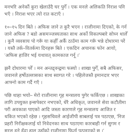
मनभरि अनेकौं कुरा खेलाउँदै घर पुगेँ । एक मनले अलिकति निराश पनि
भएँ । निराश भएर त्यो रात कटाएँ ।
१०–१५ दिन बिते । अफिस जाने त कुरै भएन । राजीनामा दिएको, के गर्न
जाने अफिस ? बडो असमञ्जस्यताका साथ अर्को विकल्पबारे सोच्न थालेँ
। कुनै व्यवसाय पो गरूँ या कहीँ अर्कै ठाउँमा काम गरूँ भन्ने दोधारमा परें
। यस्तै तर्क–वितर्कमा दिनहरू बिते । एकदिन अचानक फोन आयो,
‘अफिस हाजिर भई यथावत् कामकाज गर्नू ।’
झनै दोधारमा परेँ । मन अन्तद्र्वन्द्वमा फस्यो । शाखा पुगेँ, सबै अफिसर,
जवानले हर्षोउल्लासका साथ स्वागत गरे । पहिलेजस्तै इमानदार भएर
आफ्नो काम गर्दै गएँ ।
पछि थाहा भयो– मेरो राजीनामा गृह मन्त्रालय पुगेर फर्किएछ । शाखाका
लागि उपयुक्त इन्सपेक्टर नभएको, धेरै अधिकृत, जवानले सेवा कटौतीमा
परी अवकाश पाएको आदि जस्ता कारणले गृह मन्त्रालय आजित र
थकित भएको रहेछ । गृहसचिवले आईजीपी साबलाई पत्र पठाएछ, ‘निज
प्रहरी निरीक्षकलाई यो निवेदनका साथ पठाएमा कारबाही गर्न सुगम र
सरल हुने हुँदा हाल उहाँको राजीनामा फिर्ता पठाइएको छ ।’