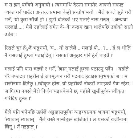
म त झन् धर्मको अनुयायी । त्यसमाथि देउता समातेर आफ्नो सफाइ
व्यक्त गर्न पाउँदा अन्तरआत्मामा केही सन्तोष भयो । मैले सबले सुन्ने गरी
भनेँ, ‘यो कुरा साँचो हो । झुटो बोलेको भए मलाई नास गरून् । अन्यथा
सरलाई….,’ मैले उहाँलाई समेत के–के कसम खान थालेपछि उहाँको सातो
उडेछ ।
रिसले चुर हँुदै भन्नुभयो, ‘ए… यो सालेले… मलाई पो… ?…. हँ ल भोलि
नै यसलाई हुम्ला पठाइदिनू । यसको अनुहार पनि हेर्न चाहन्नँ ।’
मलाई पनि पारा चढ्यो र भनेँ, ‘श्रीमान् मलाई हुम्ला पठाउनु पर्दैन । यहाँले
धेरै बफादार प्रहरीलाई अवमूल्यन गरी पदबाट हटाइसक्नुभएको छ । म
राजीनामा दिनेछु । स्वीकृत होस, यो प्रहरीको नोकरी तपाईंको पेवा रहेछ ।
जागिरमा नबस्ने मेरो निर्णय भइसकेको छ, यहाँले खुसीपूर्वक स्वीकृत
गरिदिए हुन्छ ।’
मैले यति भनेपछि उहाँले अट्टाहासपूर्वक व्यङ्ग्यात्मक भावमा भन्नुभयो,
‘स्याबास् स्याबास् । मैले यस्तै मान्छेहरू खोजेको । ल यसको राजीनामा
लिनू । तँ गइहाल् ।’