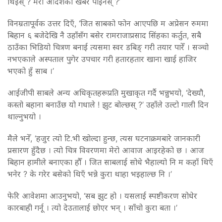
थिइस् ? मेरो आदेशको खबर पाइनस् ?’
विनम्रतापूर्वक उत्तर दिएँ, ‘जित साबको फोन आएपछि म अप्रेसन रुममा
बिहान ६ बजेदेखि नै उहाँसँग बसेर रामराजाप्रसाद सिंहका कर्तुत, सबै
ठाउँका भिडियो चित्रण बनाई त्यसमा स्वर डबिङ् गरी तयार पारेँ । सञ्चो
नभएकाले अस्पताल पुगेर उपचार गरी हतारहतार खाना खाई हाजिर
भएको हुँ साब ।’
आईजीपी साबले अन्य अधिकृतहरूप्रति मुखाकृत गर्दै भन्नुभयो, ‘देख्यौ,
कस्तो बहाना बनाउँछ यो गधाले ! झुट बोल्छस् ?’ उहाँले उल्टो गाली दिन
थाल्नुभयो ।
मैले भनेँ, ‘हजुर त्यो टि.भी खोल्दा हुन्छ, त्यस घटनाक्रमबारे जानकारी
प्रसारण हुँदैछ । त्यो चित्र विवरणमा मेरो आवाज आइरहेको छ । आज
बिहान हामीले बनाएका हौँ । जित साबलाई सोधे भैहाल्यो नि म कहाँ थिएँ
भनेर ? के गरेर बसेको थिएँ भन्ने कुरा थाहा भइहाल्छ नि ।’
फेरि आवेशमा आउनुभयो, ‘सब झुट हो । यसलाई स्पष्टीकरण सोधेर
कारबाही गर्नू । त्यो देउतालाई छोएर भन् । साँचो कुरा बता ।’