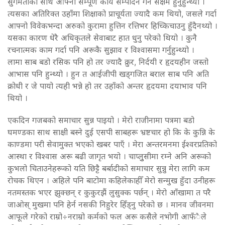
सुगमताका साथ आफ्नो सम्पूर्ण कार्य सम्पादन गर्न सक्षम हुनुहुन्थ्यो ।
त्यसका अतिरिक्त उहाँमा शिक्षाको प्राचूर्यता ज्यादै कम थियो, जसले गर्दा
आफ्नो विवेकभन्दा अरुको कुरामा हुत्तिन रत्तिभर हिच्किचाउनु हुँदैनथ्यो ।
यसका कारण धेरै अधिकृतले सेवाबाट हात धुनु परेको थियो । कुनै
रचनात्मक काम गर्दा पनि अरूकै सुझाव र विश्वासमा गर्नुहुन्थ्यो ।
लामा साब बडो रसिक पनि हो तर ज्यादै क्रुर, निर्दयी र हृदयहीन जस्तो
आभास पनि हुन्थ्यो । हुन त आईजीपी खड्गजित बराल साब पनि अति
क्रोधी र जे पायो त्यही भन्ने हो तर उहाँको अन्तर हृदयमा दयाभाव पनि
थियो ।
एकदिन गजबको समाचार सुन्न पाइयो । मेरो राजीनामा पत्रमा बडो
घमण्डका साथ साक्षी बस्ने दुई एसपी साबहरू भ्रष्टचार हो कि के कुन्नि के
काण्डमा परी सेवामुक्त भएको खबर पाएँ । मेरा अन्तरमनमा ईश्वरप्रतिको
आस्था र विश्वास अरू बढी जागृत भयो । चाप्लुुसीमा रम्ने अनि अरूको
कुभलो चिताउनेहरूको यति छिट्टै बर्बादीको समाचार सुन्नु मेरा लागि कम
रोचक थिएन । अहिले पनि बाटोमा कहिलेकाहीँ मेरो सन्मुख हुँदा उनीहरू
नतमस्तक भएर झुक्छन् र कुकुरझैं लुसुक्क पर्छन् । मेरो आँखामा त परै
जाओस् मुखमा पनि हेर्न नसकी निहुरेर हिँड्नु परेको छ । मानव जीवनमा
आफूले गरेको राम्रो÷नराम्रो कर्मको फल अरू कसैले नभोगी आफँैले