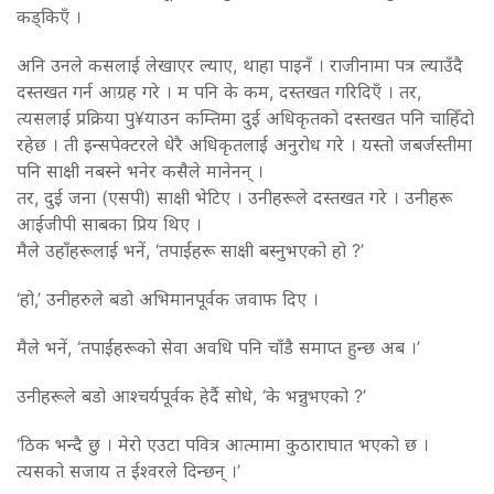
कड्किएँ ।
अनि उनले कसलाई लेखाएर ल्याए, थाहा पाइनँ । राजीनामा पत्र ल्याउँदै
दस्तखत गर्न आग्रह गरे । म पनि के कम, दस्तखत गरिदिएँ । तर,
त्यसलाई प्रक्रिया पु¥याउन कम्तिमा दुई अधिकृतको दस्तखत पनि चाहिँदो
रहेछ । ती इन्सपेक्टरले धेरै अधिकृतलाई अनुरोध गरे । यस्तो जबर्जस्तीमा
पनि साक्षी नबस्ने भनेर कसैले मानेनन् ।
तर, दुई जना (एसपी) साक्षी भेटिए । उनीहरूले दस्तखत गरे । उनीहरू
आईजीपी साबका प्रिय थिए ।
मैले उहाँहरूलाई भनें, ‘तपाईंहरू साक्षी बस्नुभएको हो ?’
‘हो,’ उनीहरुले बडो अभिमानपूर्वक जवाफ दिए ।
मैले भनें, ‘तपाईंहरूको सेवा अवधि पनि चाँडै समाप्त हुन्छ अब ।’
उनीहरूले बडो आश्चर्यपूर्वक हेर्दै सोधे, ‘के भन्नुभएको ?’
‘ठिक भन्दै छु । मेरो एउटा पवित्र आत्मामा कुठाराघात भएको छ ।
त्यसको सजाय त ईश्वरले दिन्छन् ।’