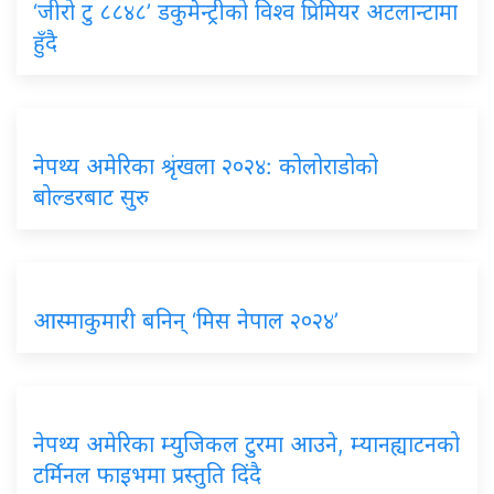
‘जीरो टु ८८४८’ डकुमेन्ट्रीको विश्व प्रिमियर अटलान्टामा
हुँदै
नेपथ्य अमेरिका श्रृंखला २०२४: कोलोराडोको
बोल्डरबाट सुरु
आस्माकुमारी बनिन् ‘मिस नेपाल २०२४’
नेपथ्य अमेरिका म्युजिकल टुरमा आउने, म्यानह्याटनको
टर्मिनल फाइभमा प्रस्तुति दिंदै