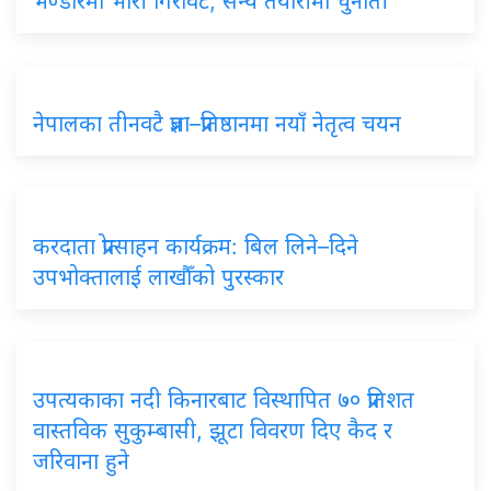
भण्डारमा भारी गिरावट, सैन्य तयारीमा चुनौती
नेपालका
तीनवटै प्रज्ञा–प्रतिष्ठानमा नयाँ नेतृत्व चयन
करदाता
प्रोत्साहन कार्यक्रम: बिल लिने–दिने
उपभोक्तालाई लाखौँको पुरस्कार
उपत्यकाका
नदी किनारबाट विस्थापित ७० प्रतिशत
वास्तविक सुकुम्बासी, झूटा विवरण दिए कैद र
जरिवाना हुने