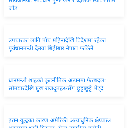
सार्वजनिक: संविधान पुनर्लेखन र प्रादेशिक स्वायत्ततामा
जोड
उपचारका
लागि पाँच महिनादेखि विदेशमा रहेका
पूर्वप्रधानमन्त्री देउवा बिहीबार नेपाल फर्किने
प्रधानमन्त्री
शाहको कूटनीतिक अडानमा फेरबदल:
सोमबारदेखि प्रमुख राजदूतहरूसँग छुट्टाछुट्टै भेट्दै
इरान
युद्धका कारण अमेरिकी अत्याधुनिक क्षेप्यास्त्र