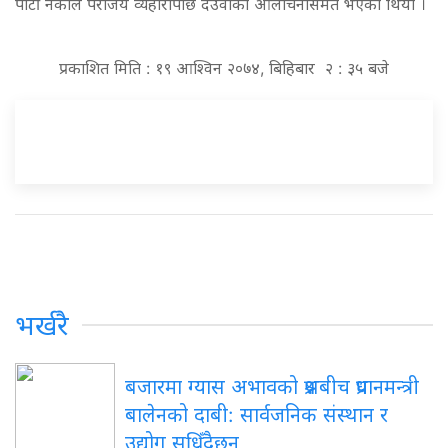
पार्टी नेकाले पराजय व्यहोरोपछि देउवाको आलोचनासमेत भएको थियो ।
प्रकाशित मिति : १९ आश्विन २०७४, बिहिबार २ : ३५ बजे
भर्खरै
बजारमा
ग्यास अभावको प्रश्नबीच प्रधानमन्त्री
बालेनको दाबी: सार्वजनिक संस्थान र
उद्योग सुध्रिँदैछन्