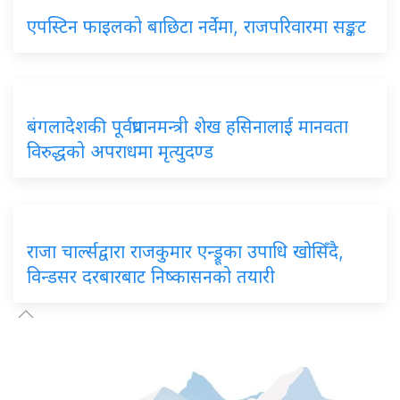
एपस्टिन
फाइलको बाछिटा नर्वेमा, राजपरिवारमा सङ्कट
बंगलादेशकी
पूर्वप्रधानमन्त्री शेख हसिनालाई मानवता
विरुद्धको अपराधमा मृत्युदण्ड
राजा
चार्ल्सद्वारा राजकुमार एन्ड्रूका उपाधि खोसिँदै,
विन्डसर दरबारबाट निष्कासनको तयारी