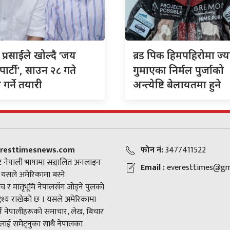
ब्रड
 प्रसाईंले खोल्दै ‘जय
पिक हिमपहिरोमा ज्य
पार्टी’, साउन २८ गते
गुमाएका निर्मल पुर्जाको
गर्ने तयारी
अन्त्येष्टि बेलायतमा हुने
resttimesnews.com
फोन नं:
3477411522
 नेपाली भाषामा सञ्चालित अनलाइन
Email :
everesttimes@gm
। यसले अमेरिकामा बस्ने
च र मातृभूमि नेपालसँग जोड्ने पुलको
द्देश्य राखेको छ । यसले अमेरिकामा
ने नेपालीहरूको समाचार, लेख, बिचार
ाई समेट्नुका साथै नेपालका