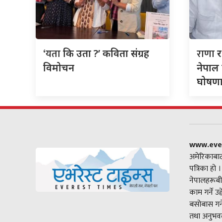
‘यता
राणा
कि उता ?’ कविता संग्रह
र
विमोचन
नेपाल 
घोषणा 
www.eve
अमेरिकाबाट
पत्रिका हो 
नेपालहरूबी
काम गर्ने उ
बसोबास गर्
तथा अनुभवल