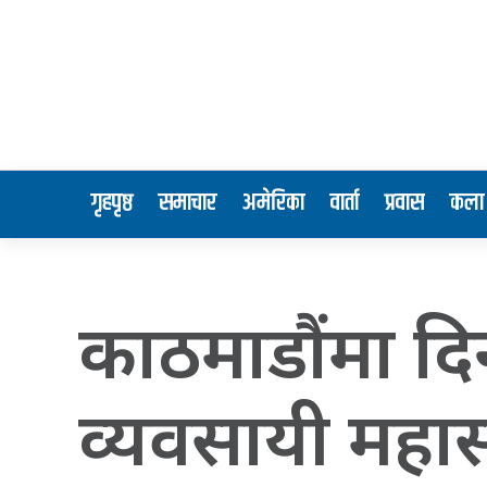
गृहपृष्ठ
समाचार
अमेरिका
वार्ता
प्रवास
कला 
काठमाडाैंमा द
व्यवसायी महास