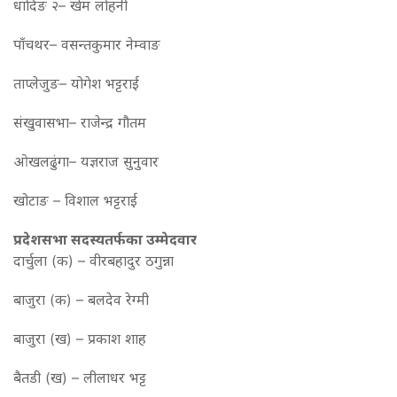
धादिङ २– खेम लोहनी
पाँचथर– वसन्तकुमार नेम्वाङ
ताप्लेजुङ– योगेश भट्टराई
संखुवासभा– राजेन्द्र गौतम
ओखलढुंगा– यज्ञराज सुनुवार
खोटाङ – विशाल भट्टराई
प्रदेशसभा सदस्यतर्फका उम्मेदवार
दार्चुला (क) – वीरबहादुर ठगुन्ना
बाजुरा (क) – बलदेव रेग्मी
बाजुरा (ख) – प्रकाश शाह
बैतडी (ख) – लीलाधर भट्ट