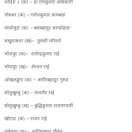
धादिङ २ (क) – डा रामकुमार अधिकारी
पाँचथर (क) – गणेशकुमार काम्बाङ
ताप्लेजुङ (क) – बलबहादुर साम्सोहाङ
संखुवासभा (ख)– तुलसी न्यौपाने
भोजपुर (क)– राजेन्द्रकुमार राई
भोजपुर (ख)– शेरधन राई
ओखलढुंगा (क) – अमीरबहादुर गुरुङ
सोलुखुम्बु (क) – मानवीर राई
सोलुखुम्बु (ख) – बुद्धिकुमार राजभण्डारी
खोटाङ (क) – राजन राई
रामेछाप (क)– शान्तिप्रसाद पौडेल