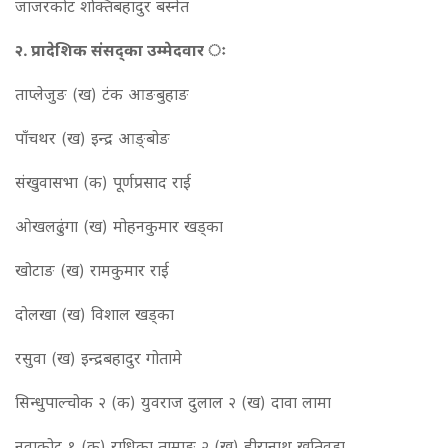
जाजरकोट शक्तिबहादुर बस्नेत
२. प्रादेशिक संसद्का उम्मेदवार ः
ताप्लेजुङ (ख) टंक आङबुहाङ
पाँचथर (ख) इन्द्र आङ्बोङ
संखुवासभा (क) पूर्णप्रसाद राई
ओखलढुंगा (ख) मोहनकुमार खड्का
खोटाङ (ख) रामकुमार राई
दोलखा (ख) विशाल खड्का
रसुवा (ख) इन्द्रबहादुर गोतामे
सिन्धुपाल्चोक २ (क) युवराज दुलाल २ (ख) दावा लामा
नुवाकोट १ (क) राधिका तामाङ २ (ख) हीरानाथ खतिवडा