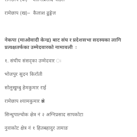
रामेछाप (ख)– कैलाश ढुङ्गेल
नेकपा (माओवादी केन्द्र) बाट संघ र प्रदेशसभा सदस्यका लागि
प्रत्यक्षतर्फका उम्मेदवारको नामावली ः
१. संघीय संसद्का उम्मेदवार ः
भोजपुर सुदन किराँती
सोलुखुम्बु हेमकुमार राई
रामेछाप श्यामकुमार श्रेष्ठ
सिन्धुपाल्चोक क्षेत्र नं २ अग्निप्रसाद सापकोटा
नुवाकोट क्षेत्र नं १ हितबहादुर तामाङ