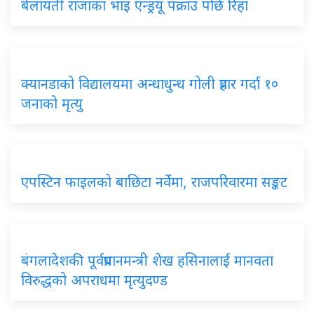
बेलायती राजाका भाइ एन्ड्रयू पक्राउ पछि रिहा
क्यानडाको विद्यालयमा अन्धाधुन्ध गोली प्रहार गर्दा १०
जनाको मृत्यु
एपस्टिन फाइलको बाछिटा नर्वेमा, राजपरिवारमा सङ्कट
बंगलादेशकी पूर्वप्रधानमन्त्री शेख हसिनालाई मानवता
विरुद्धको अपराधमा मृत्युदण्ड