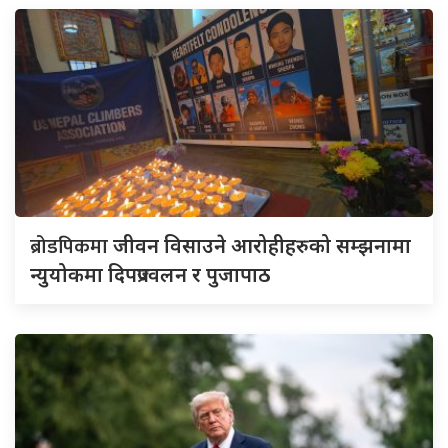
ब्रोडपिकमा
जीवन विसाउने आरोहीहरुको सम्झनामा
न्युयोकमा दिपप्रज्वलन र पुजापाठ