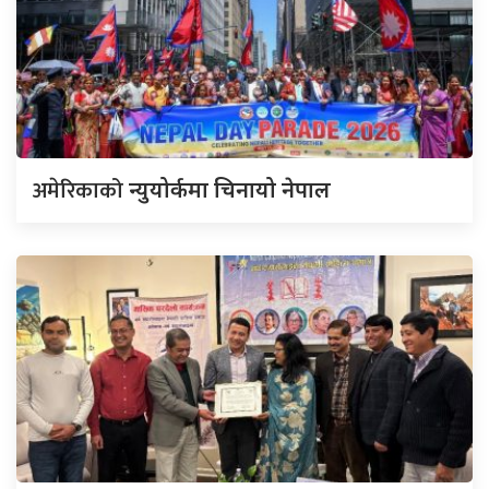
अमेरिकाको
न्युयोर्कमा चिनायो नेपाल