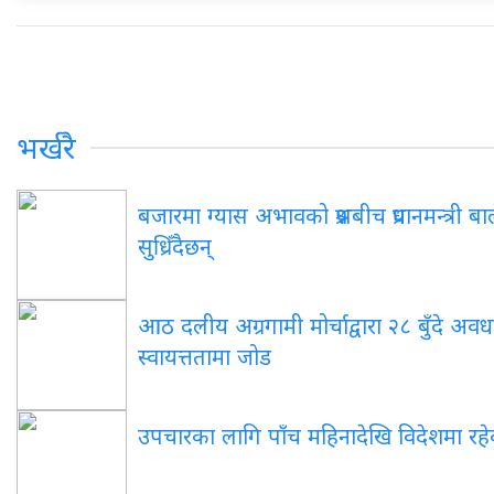
भर्खरै
बजारमा ग्यास अभावको प्रश्नबीच प्रधानमन्त्री 
सुध्रिँदैछन्
आठ दलीय अग्रगामी मोर्चाद्वारा २८ बुँदे अवधा
स्वायत्ततामा जोड
उपचारका लागि पाँच महिनादेखि विदेशमा रहेका पू