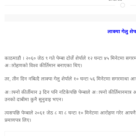
लाक्पा गेलु शेर्
काठमाडाै‌ं । २०६० जेठ ९ गते पेम्बा दोर्जे शेर्पाले १२ घन्टा ४५ मिनेट
अाराेहणको विश्व कीर्तिमान बनाएका थिए।
तर, तीन दिन नबित्दै लाक्पा गेलु शेर्पाले १० घन्टा ५६ मिनेटमा सगरमाथा आ
अाफ्नो कीर्तीमान ३ दिन पनि नटिकेपछि पेम्बाले अाफ्नो कीर्तिमानमात्र 
उनको दाबीमा कुनै सुनुवाइ भएन।
त्यसपछि पेम्बाले २०६१ जेठ ८ मा ८ घन्टा १० मिनेटमा आरोहण गरेर आफ्नै क
प्रमाणपत्र लिए।