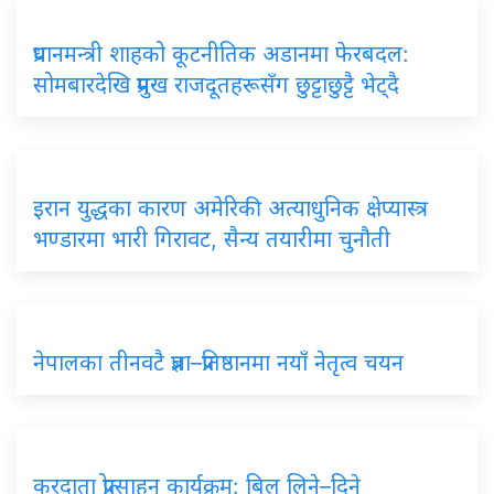
प्रधानमन्त्री शाहको कूटनीतिक अडानमा फेरबदल:
सोमबारदेखि प्रमुख राजदूतहरूसँग छुट्टाछुट्टै भेट्दै
इरान युद्धका कारण अमेरिकी अत्याधुनिक क्षेप्यास्त्र
भण्डारमा भारी गिरावट, सैन्य तयारीमा चुनौती
नेपालका तीनवटै प्रज्ञा–प्रतिष्ठानमा नयाँ नेतृत्व चयन
करदाता प्रोत्साहन कार्यक्रम: बिल लिने–दिने