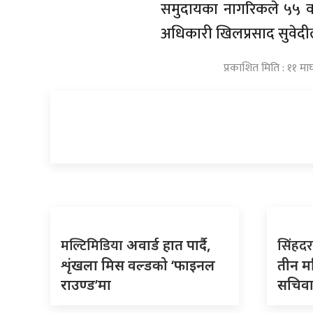
समुदायका नागरिकले ५५ वर्ष
अधिकारी खिलप्रसाद सुवेदील
प्रकाशित मिति : ११ म
मल्टिमिडिया
सिंहदर
अवार्ड हात पार्दै,
शृंखला मिस वल्डको ‘फाइनल
तीन मह
राउण्ड’मा
सचिव