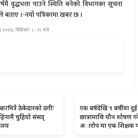
मै वृद्धभत्ता पाउने स्थिति बनेको विभागका सूचना
े बताए ।-नयाँ पत्रिकामा खबर छ ।
ाघ २०७४, बिहिबार ८ : १८ बजे
बारभित्रै
एक
ठेकेदारको ठगीः
बर्षदेखि ९ बर्षीया दुई
िनामै चुहियो संसद्
छात्रामाथि यौन शोषण गर
ालय
अाराेप मा एक शिक्षक प