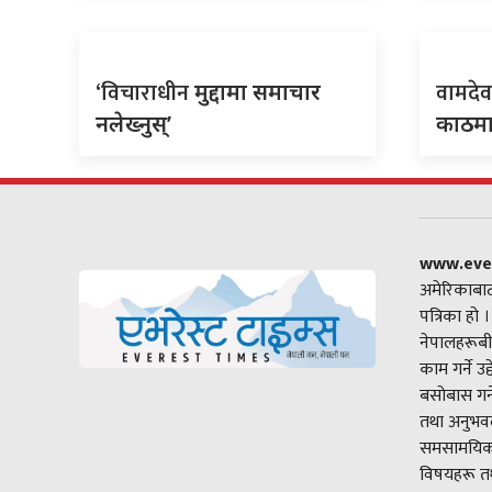
‘विचाराधीन
वामदे
मुद्दामा समाचार
नलेख्नुस्’
काठमा
www.eve
अमेरिकाबाट
पत्रिका हो 
नेपालहरूबी
काम गर्ने उ
बसोबास गर्
तथा अनुभवल
समसामयिक 
विषयहरू तथ