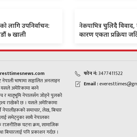
वकाे
नेकपाभित्र
लागि उपनिर्वाचन:
चुलिदै विवाद,
डौं ७ खाली
कारण एकता प्रक्रिया ज
resttimesnews.com
फोन नं:
3477411522
 नेपाली भाषामा सञ्चालित अनलाइन
Email :
everesttimes@gm
। यसले अमेरिकामा बस्ने
च र मातृभूमि नेपालसँग जोड्ने पुलको
द्देश्य राखेको छ । यसले अमेरिकामा
ने नेपालीहरूको समाचार, लेख, बिचार
ाई समेट्नुका साथै नेपालका
राजनीतिक घटना क्रम, सामाजिक
ा बिचारलाई पनि प्रकाशन गर्दछ ।