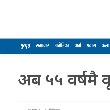
गृहपृष्ठ
समाचार
अमेरिका
वार्ता
प्रवास
कला 
अब ५५ वर्षमै वृ