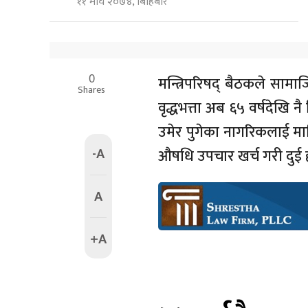
११ माघ २०७४, बिहिबार
0
मन्त्रिपरिषद् बैठकले सामा
Shares
वृद्धभत्ता अब ६५ वर्षदेखि 
उमेर पुगेका नागरिकलाई म
-A
औषधि उपचार खर्च गरी दुई 
A
+A