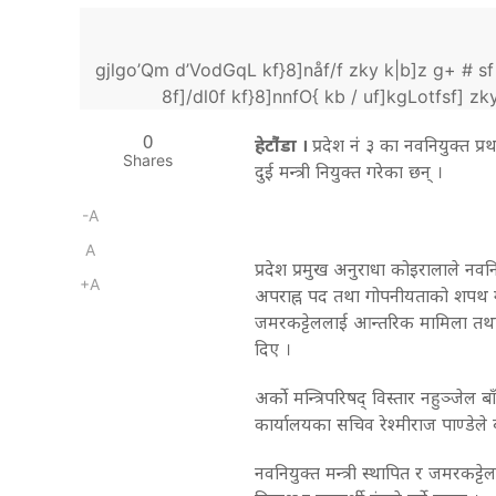
gjlgo’Qm d’VodGqL kf}8]nåf/f zky k|b]z g+ # sf k
8f]/dl0f kf}8]nnfO{ kb / uf]kgLotfsf] zky v
0
हेटाै‌ंडा ।
प्रदेश नंं ३ का नवनियुक्त प
Shares
दुई मन्त्री नियुक्त गरेका छन् ।
-A
A
प्रदेश प्रमुख अनुराधा कोइरालाले न
+A
अपराह्न पद तथा गोपनीयताको शपथ गर
जमरकट्टेललाई आन्तरिक मामिला तथा का
दिए ।
अर्को मन्त्रिपरिषद् विस्तार नहुञ्जेल बाँ
कार्यालयका सचिव रेश्मीराज पाण्डेले
नवनियुक्त मन्त्री स्थापित र जमरकट