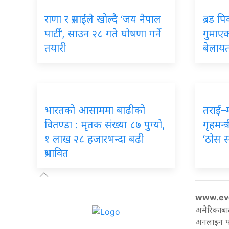
राणा र प्रसाईंले खोल्दै ‘जय नेपाल
ब्रड प
पार्टी’, साउन २८ गते घोषणा गर्ने
गुमाएका
तयारी
बेलायत
भारतको आसाममा बाढीको
तराई–
वितण्डा : मृतक संख्या ८७ पुग्यो,
गृहमन्त्
१ लाख २८ हजारभन्दा बढी
‘ठोस 
प्रभावित
www.ev
अमेरिकाबा
अनलाइन पत्