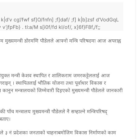
|d’v cg’/fwf sf]O/fnfn] ;f]daf/ ;f] k|b]zsf d’VodGqL
’jfpFb} . tl:a/M s[i0f/fd kl/of/, x]6f}F8f,/f;;
्रथम मुख्यमन्त्री डोरमणि पौडेलले आफ्नो मन्त्रि परिषदमा आज अपराह्न
वनियुक्त मन्त्री केशव स्थापित र शालिकराम जमरकट्टेललाई आज
ाइन् । स्थापितलाई भौतिक योजना तथा पूर्वाधार विकास र
नुन मन्त्रालयको जिम्मेवारी दिइएको मुख्यमन्त्री पौडेलले जानकारी
की पाँच मन्त्रालय मुख्यमन्त्री पौडेलले नै सम्हाल्ने मन्त्रिपरिषद्
 बताए।
्टेलले ३ नं प्रदेशका जनताको चाहनाबमोजिम विकास निर्माणको काम