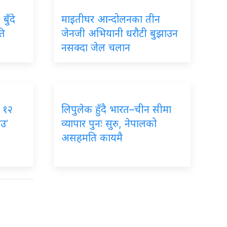
बुँदे
माइतीघर आन्दोलनका तीन
ति
जेनजी अभियानी धरौटी बुझाउन
नसक्दा जेल चलान
, १२
लिपुलेक हुँदै भारत–चीन सीमा
ाउ’
व्यापार पुनः सुरु, नेपालको
असहमति कायमै