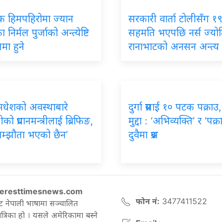
िक हिमपहिरोमा ज्यान
सरकारी वार्ता टोलीसँग १९ 
 निर्मल पुर्जाको अन्त्येष्टि
सहमति भएपछि नर्स ज्यो
मा हुने
रानाभाटको अनसन अन्त्य
मधेशको अवस्थाबारे
दुर्गा प्रसाईं १० पटक पक्राउ
रीको प्रधानमन्त्रीलाई ब्रिफिङ,
मुद्दा : ‘अभिव्यक्ति’ र ‘पक्र
सम्झौता भएको छैन’
दुवैमा प्रश्न
eresttimesnews.com
फोन नं:
3477411522
ट नेपाली भाषामा सञ्चालित
रिका हो । यसले अमेरिकामा बस्ने