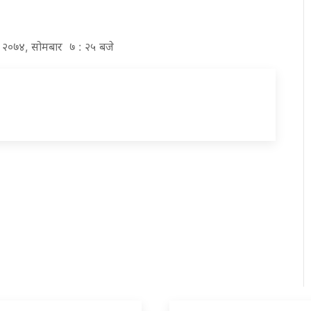
घ २०७४, सोमबार ७ : २५ बजे