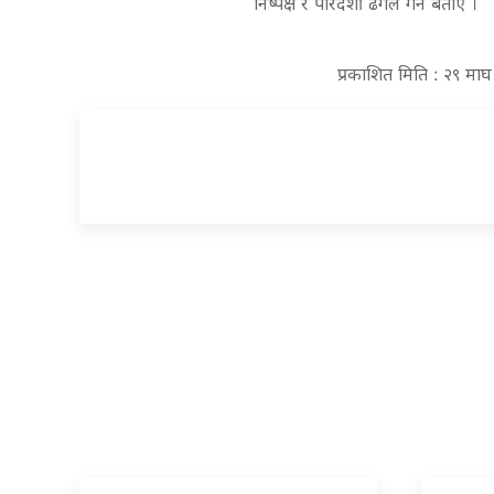
निष्पक्ष र पारदर्शी ढंगले गर्ने बताए ।
प्रकाशित मिति : २९ मा