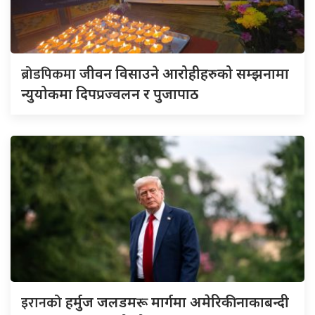
ब्रोडपिकमा
जीवन विसाउने आरोहीहरुको सम्झनामा
न्युयोकमा दिपप्रज्वलन र पुजापाठ
इरानको
हर्मुज जलडमरू मार्गमा अमेरिकी नाकाबन्दी