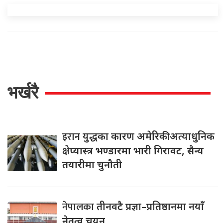
भर्खरै
इरान
युद्धका कारण अमेरिकी अत्याधुनिक
क्षेप्यास्त्र भण्डारमा भारी गिरावट, सैन्य
तयारीमा चुनौती
नेपालका
तीनवटै प्रज्ञा–प्रतिष्ठानमा नयाँ
नेतृत्व चयन