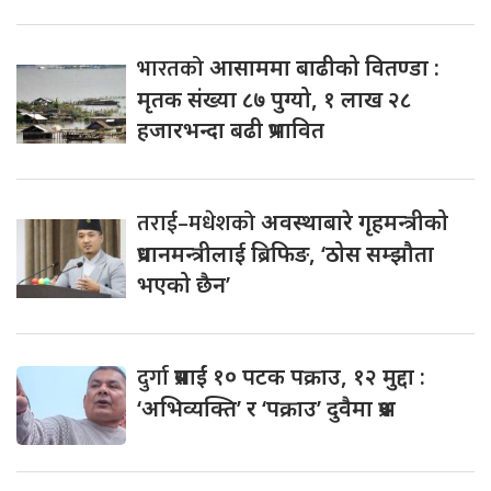
भारतको
आसाममा बाढीको वितण्डा :
मृतक संख्या ८७ पुग्यो, १ लाख २८
हजारभन्दा बढी प्रभावित
तराई–मधेशको
अवस्थाबारे गृहमन्त्रीको
प्रधानमन्त्रीलाई ब्रिफिङ, ‘ठोस सम्झौता
भएको छैन’
दुर्गा
प्रसाईं १० पटक पक्राउ, १२ मुद्दा :
‘अभिव्यक्ति’ र ‘पक्राउ’ दुवैमा प्रश्न