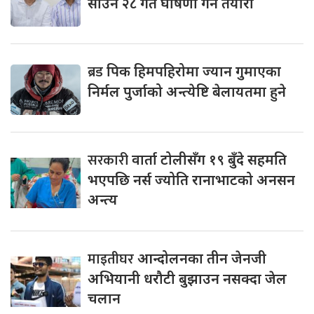
साउन २८ गते घोषणा गर्ने तयारी
ब्रड
पिक हिमपहिरोमा ज्यान गुमाएका
निर्मल पुर्जाको अन्त्येष्टि बेलायतमा हुने
सरकारी
वार्ता टोलीसँग १९ बुँदे सहमति
भएपछि नर्स ज्योति रानाभाटको अनसन
अन्त्य
माइतीघर
आन्दोलनका तीन जेनजी
अभियानी धरौटी बुझाउन नसक्दा जेल
चलान