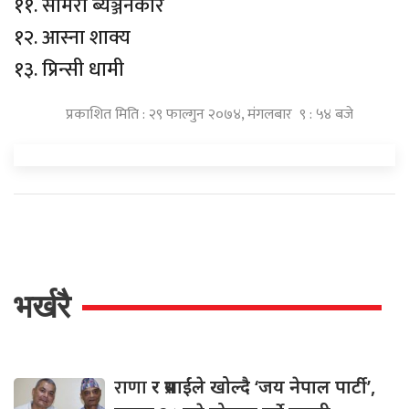
११. समिरा ब्यञ्जनकार
१२. आस्ना शाक्य
१३. प्रिन्सी धामी
प्रकाशित मिति : २९ फाल्गुन २०७४, मंगलबार ९ : ५४ बजे
भर्खरै
राणा
र प्रसाईंले खोल्दै ‘जय नेपाल पार्टी’,