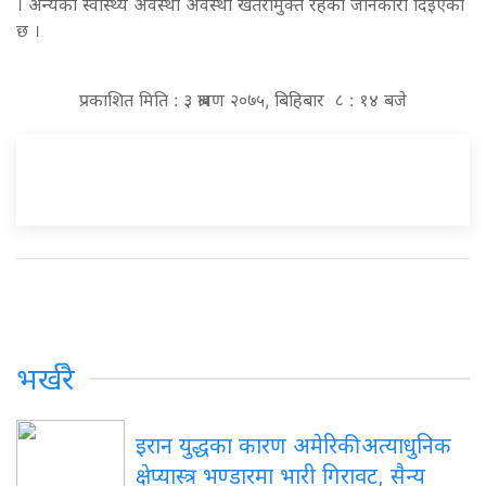
। अन्यको स्वास्थ्य अवस्था अवस्था खतरामुक्त रहेको जानकारी दिइएको
छ ।
प्रकाशित मिति : ३ श्रावण २०७५, बिहिबार ८ : १४ बजे
भर्खरै
इरान
युद्धका कारण अमेरिकी अत्याधुनिक
क्षेप्यास्त्र भण्डारमा भारी गिरावट, सैन्य