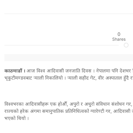
0
Shares
काठमाडौं ।
आज विश्व आदिवासी जनजाति दिवस । नेपालमा पनि देशभर विभ
भृकुटीमण्डवबाट र्‍याली निकालियो । र्‍याली सहीद गेट, वीर अस्पाताल हुँद
विश्वभरका आदिवासीहरू एक होऔँ, अपुरो र अधुरो संविधान संशोधन गर,
राज्यको हरेक अंगमा समानुपातिक प्रतिनिधित्वको ग्यारेण्टी गर, आदिवा
भएको थियो ।