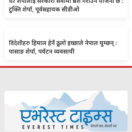
धेरै
शेर्पालाई सरकारी सेवामा प्रवेश गराउने योजना छ :
टुक्ति शेर्पा, पूर्वसहायक सीडीओ
विदेशीहरु
हिमाल हेर्ने ठूलो इच्छाले नेपाल घुम्छन् :
पासाङ शेर्पा, पर्यटन व्यवसायी