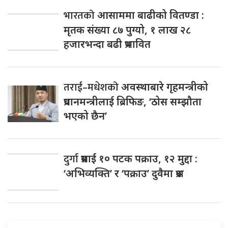
भारतको
आसाममा बाढीको वितण्डा :
मृतक संख्या ८७ पुग्यो, १ लाख २८
हजारभन्दा बढी प्रभावित
तराई–मधेशको
अवस्थाबारे गृहमन्त्रीको
प्रधानमन्त्रीलाई ब्रिफिङ, ‘ठोस सम्झौता
भएको छैन’
दुर्गा
प्रसाईं १० पटक पक्राउ, १२ मुद्दा :
‘अभिव्यक्ति’ र ‘पक्राउ’ दुवैमा प्रश्न