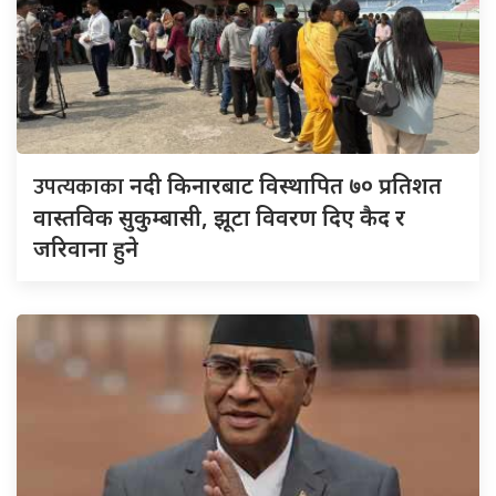
उपत्यकाका
नदी किनारबाट विस्थापित ७० प्रतिशत
वास्तविक सुकुम्बासी, झूटा विवरण दिए कैद र
जरिवाना हुने