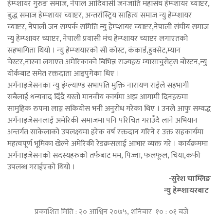
हेम्प्शायर गुरुङ समाज, नेपाल आदिवासी जनजाति महासंघ हेम्प्शायर च्याप्टर,
बुद्ध समाज हेम्प्शायर च्याप्टर, अन्तर्रास्ट्रिय साहित्य समाज न्यु हेम्प्शायर
च्याप्टर, नेपाली जन सम्पर्क समिति न्यु हेम्प्शायर च्याप्टर,नेपाली संघीय समाज
न्यु हेम्प्शायर च्याप्टर, नेपाली प्रवासी मंच हेम्प्शायर च्याप्टर लगाएतको
सहभागिता थियो । न्यु हेम्प्शयारको सी कोस्ट, कंकार्ड,हुक्सेट,म्यान
चेस्टर,नास्वा लगाएत अमेरिकाको बिभिन्न राज्यहरु म्यासाचुसेट्स बोस्टन,न्यु
योर्कबाट समेत रक्तदाता आइपुगेका थिए ।
अर्गनाइजेसनका न्यु इंग्ल्याण्ड सभापति मुक्ति नारायण राईले सहभागी
सबैलाई धन्यवाद दिँदै यस्तो मानवीय कार्यमा अझ आगामी दिनहरुमा
सामुहिक रुपमा लाग्न सकियोस भनी अनुरोध गरेका थिए । उनले आफु सम्वद्ध
अर्गनाइजेसनलाई अमेरिकी समाजमा पनि परिचित गराउँदै लाने अभियान
अन्तर्गत साकेलाको उपलक्ष्यमा हरेक वर्ष रक्तदान गरिने र उक्त सहकार्यमा
महत्वपूर्ण भूमिका खेल्ने अमेरिकी रेडक्रसलाई आभार व्यक्त गरे । कार्यक्रममा
अर्गनाइजेसनको सदस्यहरुको तर्फबाट मम, पिज्जा, फलफूल, चिया,कफी
उपलब्ध गराईएको थियो ।
-सुरेश चाम्लिङ
न्यु हेम्प्शायरबाट
प्रकाशित मिति : २० आश्विन २०७५, शनिबार १० : ०१ बजे