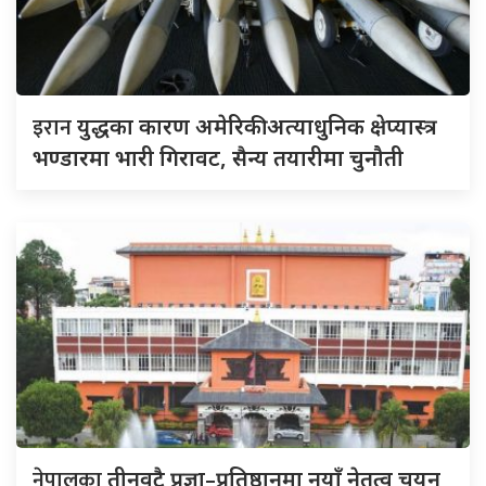
इरान
युद्धका कारण अमेरिकी अत्याधुनिक क्षेप्यास्त्र
भण्डारमा भारी गिरावट, सैन्य तयारीमा चुनौती
नेपालका
तीनवटै प्रज्ञा–प्रतिष्ठानमा नयाँ नेतृत्व चयन