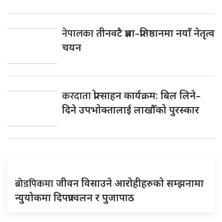
नेपालका
तीनवटै प्रज्ञा–प्रतिष्ठानमा नयाँ नेतृत्व
चयन
करदाता
प्रोत्साहन कार्यक्रम: बिल लिने–
दिने उपभोक्तालाई लाखौँको पुरस्कार
ब्रोडपिकमा
जीवन विसाउने आरोहीहरुको सम्झनामा
न्युयोकमा दिपप्रज्वलन र पुजापाठ