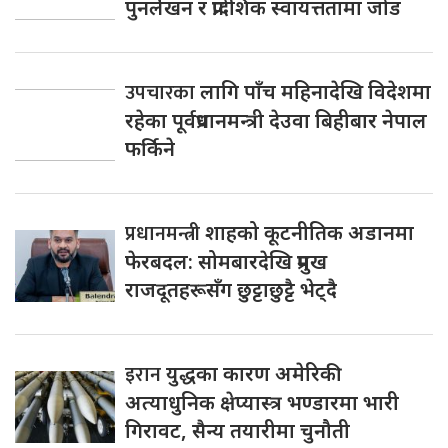
पुनर्लेखन र प्रादेशिक स्वायत्ततामा जोड
उपचारका
लागि पाँच महिनादेखि विदेशमा
रहेका पूर्वप्रधानमन्त्री देउवा बिहीबार नेपाल
फर्किने
प्रधानमन्त्री
शाहको कूटनीतिक अडानमा
फेरबदल: सोमबारदेखि प्रमुख
राजदूतहरूसँग छुट्टाछुट्टै भेट्दै
इरान
युद्धका कारण अमेरिकी
अत्याधुनिक क्षेप्यास्त्र भण्डारमा भारी
गिरावट, सैन्य तयारीमा चुनौती