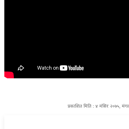
प्रकाशित मिति : ४ मंसिर २०७५, मं