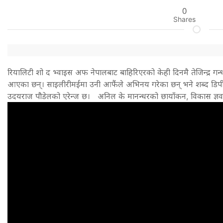
0
Shares
रियालिटी शो द भ्वाइस अफ नेपालबाट बाहिरिएरको केही दिनमै तेजिन्द्र ग
आएका छन्। साइलीरीमईमा उनी आफैंले अभिनय गरेका छन् भने शब्द डिप
उदयराज पौडेलको एरेन्ज छ। अनिल के मानन्धरको छायाँकन, विकास ज्ञवाल