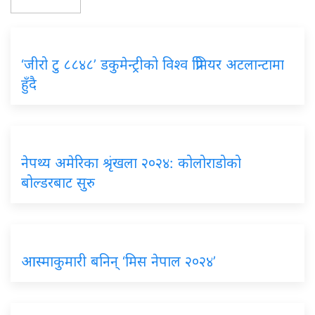
‘जीरो टु ८८४८’ डकुमेन्ट्रीको विश्व प्रिमियर अटलान्टामा
हुँदै
नेपथ्य अमेरिका श्रृंखला २०२४: कोलोराडोको
बोल्डरबाट सुरु
आस्माकुमारी बनिन् ‘मिस नेपाल २०२४’