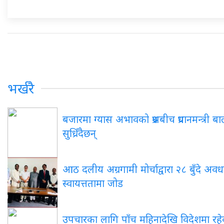
भर्खरै
बजारमा ग्यास अभावको प्रश्नबीच प्रधानमन्त्री 
सुध्रिँदैछन्
आठ दलीय अग्रगामी मोर्चाद्वारा २८ बुँदे अवधा
स्वायत्ततामा जोड
उपचारका लागि पाँच महिनादेखि विदेशमा रहेका पू