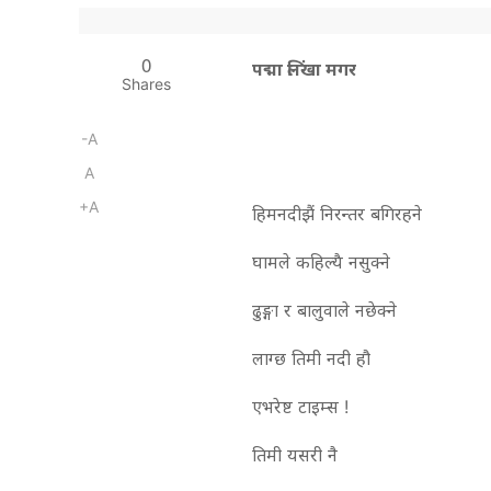
0
पद्मा लिंखा मगर
Shares
-A
A
+A
हिमनदीझैं निरन्तर बगिरहने
घामले कहिल्यै नसुक्ने
ढुङ्गा र बालुवाले नछेक्ने
लाग्छ तिमी नदी हौ
एभरेष्ट टाइम्स !
तिमी यसरी नै