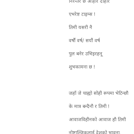
निरन्तर छ ओहोर दोहोर
एभरेष्ट टाइम्स !
तिमी यसरी नै
वर्षौं वर्ष/ सयौं वर्ष
पुल बनेर उभिइरहनू
शुभकामना छ !
जहाँ जे चाह्यो सोही रूपमा भेटिन्छौ
के मात्र बन्दैनौ र तिमी !
आवाजविहीनको आवाज हौ तिमी
नोष्टाल्जिकलाई देशको भावना,