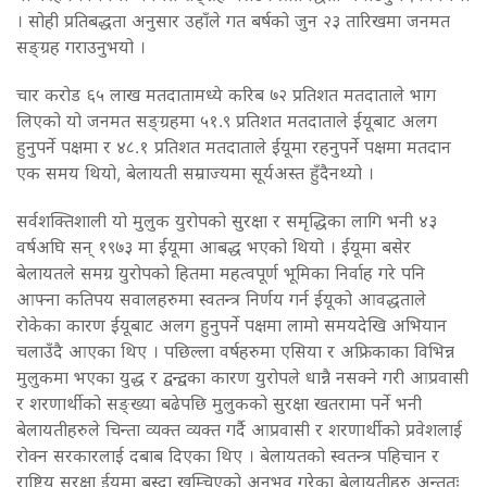
। सोही प्रतिबद्धता अनुसार उहाँले गत बर्षको जुन २३ तारिखमा जनमत
सङ्ग्रह गराउनुभयो ।
चार करोड ६५ लाख मतदातामध्ये करिब ७२ प्रतिशत मतदाताले भाग
लिएको यो जनमत सङ्ग्रहमा ५१.९ प्रतिशत मतदाताले ईयूबाट अलग
हुनुपर्ने पक्षमा र ४८.१ प्रतिशत मतदाताले ईयूमा रहनुपर्ने पक्षमा मतदान
एक समय थियो, बेलायती सम्राज्यमा सूर्यअस्त हुँदैनथ्यो ।
सर्वशक्तिशाली यो मुलुक युरोपको सुरक्षा र समृद्धिका लागि भनी ४३
वर्षअघि सन् १९७३ मा ईयूमा आबद्ध भएको थियो । ईयूमा बसेर
बेलायतले समग्र युरोपको हितमा महत्वपूर्ण भूमिका निर्वाह गरे पनि
आफ्ना कतिपय सवालहरुमा स्वतन्त्र निर्णय गर्न ईयूको आवद्धताले
रोकेका कारण ईयूबाट अलग हुनुपर्ने पक्षमा लामो समयदेखि अभियान
चलाउँदै आएका थिए । पछिल्ला वर्षहरुमा एसिया र अफ्रिकाका विभिन्न
मुलुकमा भएका युद्ध र द्वन्द्वका कारण युरोपले धान्नै नसक्ने गरी आप्रवासी
र शरणार्थीको सङ्ख्या बढेपछि मुलुकको सुरक्षा खतरामा पर्ने भनी
बेलायतीहरुले चिन्ता व्यक्त व्यक्त गर्दै आप्रवासी र शरणार्थीको प्रवेशलाई
रोक्न सरकारलाई दबाब दिएका थिए । बेलायतको स्वतन्त्र पहिचान र
राष्ट्रिय सुरक्षा ईयूमा बस्दा खुम्चिएको अनुभव गरेका बेलायतीहरु अन्ततः