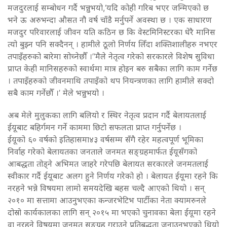
मजदुरलाई सम्बोधन गर्दै भन्नुभयो,‘यदि कोही गरिब भएर जन्मिएको छ
भने ऊ अरुभन्दा औसत नौ वर्ष चाँडै मर्नुपर्ने अवस्था छ । एक साधारण
मजदुर परिवारलाई जीवन यति कठिन छ कि वेस्टमिनिस्टरका धेरै मानिस
त्यो बुझ्न पनि सक्दैनन् । हामीले ठूलो निर्णय लिँदा शक्तिशालीहरु नभएर
तपाइँहरुको बारेमा सोच्नेछौँ ।’‘मैले नेतृत्व गरेको सरकारले विशेष सुविधा
प्राप्त केही मानिसहरुको स्वार्थमा मात्र होइन बरु सबैका लागि काम गर्नेछ
। तपाइँहरुको जीवनमाथि तपाइँको थप नियन्त्रणका लागि हामीले सक्दो
सबै काम गर्नेछौँ ।’ मेले भन्नुभयो ।
अब मेले मुलुकका लागि बलियो र स्थिर नेतृत्व प्रदान गर्दै बेलायतलाई
ईयूबाट बहिर्गमन गर्ने काममा छिटो सफलता प्राप्त गर्नुपर्नेछ ।
ईयूको ६० वर्षको इतिहासमा४३ वर्षसम्म सँगै रहेर महत्वपूर्ण भूमिका
निर्वाह गरेको बेलायतका जनताले जनमत सङ्ग्रहमार्फत ईयूसँगको
आबद्धता तोड्ने अभिमत जाहरे गरेपछि बेलायत सरकारले जनमतलाई
स्वीकार गर्दै ईयूबाट अलग हुने निर्णय गरेको हो । बेलायत ईयूमा रहने कि
नरहने भन्ने विषयमा लामो समयदेखि बहस चल्दै आएको थियो । सन्
२०१० मा सत्तामा आउनुभएका कन्जरभेटिभ पार्टीका नेता क्यामरुनले
दोस्रो कार्यकालका लागि सन् २०१५ मा भएको चुनावका बेला ईयूमा रहने
वा नरहने विषयमा जनमत सङ्ग्रह गराउने प्रतिबद्धता जनाउनुभएको थियो