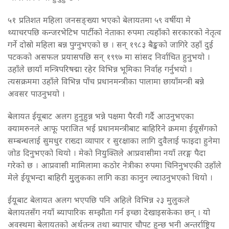
५१ प्रतिशत महिला जनसङ्ख्या भएको बेलायतमा ५९ वर्षीया मे
थ्याचरपछि कन्जरभेटिभ पार्टीको नेताका रुपमा त्यहाँको सरकारको नेतृत्व
गर्ने दोस्रो महिला बन्न पुग्नुभएको छ । सन् १९८३ बैङ्कको जागिरे उहाँ दुई
पटकको असफल प्रयासपछि सन् १९९७ मा सांसद निर्वाचित हुनुभयो ।
उहाँले छायाँ मन्त्रिपरिषद्मा रहेर विभिन्न भूमिका निर्वाह गर्नुभयो ।
त्यसक्रममा उहाँले विभिन्न पाँच प्रधानमन्त्रीका पालामा छायाँमन्त्री बन्ने
अवसर पाउनुभयो ।
बेलायत ईयूबाट अलग हुनुहुन्न भन्ने पक्षमा पैरवी गर्दै आउनुभएका
क्यामरुनले आफू पराजित भई प्रधानमन्त्रीबाट बाहिरिने क्रममा ईयूसँगको
सम्बन्धलाई सुमधुर राख्दा व्यापार र सुरक्षाका लागि दुवैलाई फाइदा हुनेमा
जोड दिनुभएको थियो । मेको नियुक्तिले आप्रवासीमा नयाँ तरङ्ग पैदा
गरेको छ । आप्रवासी मामिलामा कठोर नेत्रीका रुपमा चिनिनुभएकी उहाँले
मेले ईयूभन्दा बाहिरी मुुलुकका लागि कडा कानुन ल्याउनुभएको थियो ।
ईयूबाट बेलायत अलग भएपछि पनि अहिले विभिन्न २३ मुलुकले
बेलायतसँग नयाँ ब्यापारिक सम्झौता गर्न इच्छा देखाइसकेका छन् । यो
अवस्थमा बेलायतको अर्थतन्त्र तथा ब्यापार चौपट हुन्छ भनी अन्तर्राष्ट्रिय