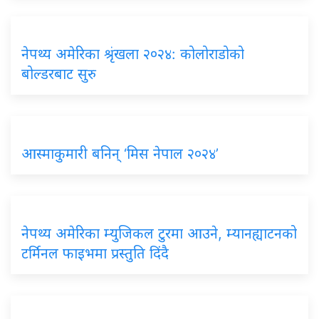
नेपथ्य अमेरिका श्रृंखला २०२४: कोलोराडोको
बोल्डरबाट सुरु
आस्माकुमारी बनिन् ‘मिस नेपाल २०२४’
नेपथ्य अमेरिका म्युजिकल टुरमा आउने, म्यानह्याटनको
टर्मिनल फाइभमा प्रस्तुति दिंदै