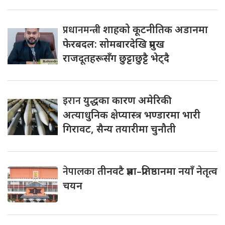
प्रधानमन्त्री
शाहको कूटनीतिक अडानमा
फेरबदल: सोमबारदेखि प्रमुख
राजदूतहरूसँग छुट्टाछुट्टै भेट्दै
इरान
युद्धका कारण अमेरिकी
अत्याधुनिक क्षेप्यास्त्र भण्डारमा भारी
गिरावट, सैन्य तयारीमा चुनौती
नेपालका
तीनवटै प्रज्ञा–प्रतिष्ठानमा नयाँ नेतृत्व
चयन