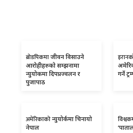
ब्रोडपिकमा
इरान
जीवन विसाउने
आरोहीहरुको सम्झनामा
अमेरिक
न्युयोकमा दिपप्रज्वलन र
गर्ने ट
पुजापाठ
अमेरिकाको
विश्वक
न्युयोर्कमा चिनायो
नेपाल
‘पाताल