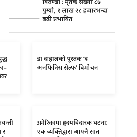
वितण्डा : मृतक संख्या ८७
पुग्यो, १ लाख २८ हजारभन्दा
बढी प्रभावित
डा
ुद्ध
दाहालको पूस्तक ‘द
का–
अनफिनिस सेल्फ’ विमोचन
रेक’
अमेरिकामा
जयन्ती
हृदयविदारक घटना:
ि र
एक व्यक्तिद्वारा आफ्नै सात