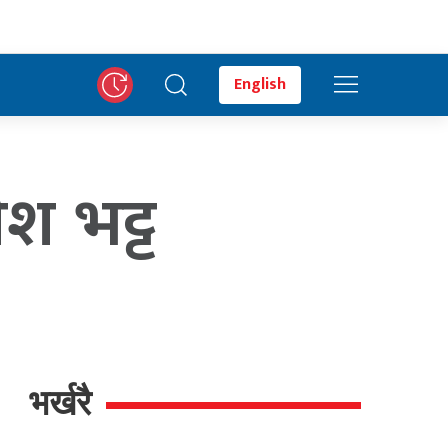
English
ेश भट्ट
भर्खरै