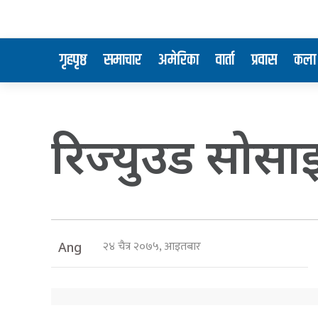
गृहपृष्ठ
समाचार
अमेरिका
वार्ता
प्रवास
कला 
रिज्युउड सोसाइ
२४ चैत्र २०७५, आइतबार
Ang