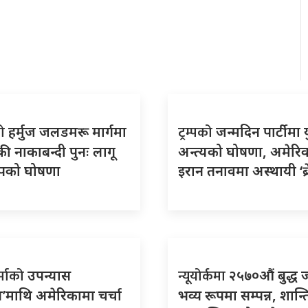
को
ट्रम्पको
हर्मुज जलडमरू मार्गमा
जन्मदिन पार्टीमा य
ी नाकाबन्दी पुनः लागू
अन्त्यको घोषणा, अमेरि
्रम्पको घोषणा
इरान तनावमा अस्थायी ‘ब्
र्माको
न्यूयोर्कमा
उपन्यास
२५७०औं बुद्ध 
’माथि अमेरिकामा चर्चा
भव्य रूपमा सम्पन्न, शान्त