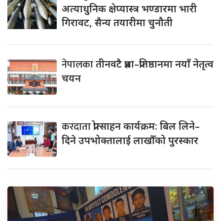
अत्याधुनिक क्षेप्यास्त्र भण्डारमा भारी
गिरावट, सैन्य तयारीमा चुनौती
नेपालका
तीनवटै प्रज्ञा–प्रतिष्ठानमा नयाँ नेतृत्व
चयन
करदाता
प्रोत्साहन कार्यक्रम: बिल लिने–
दिने उपभोक्तालाई लाखौँको पुरस्कार