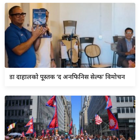
डा
दाहालको पूस्तक ‘द अनफिनिस सेल्फ’ विमोचन