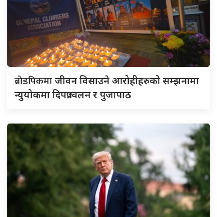
ब्रोडपिकमा
जीवन विसाउने आरोहीहरुको सम्झनामा
न्युयोकमा दिपप्रज्वलन र पुजापाठ