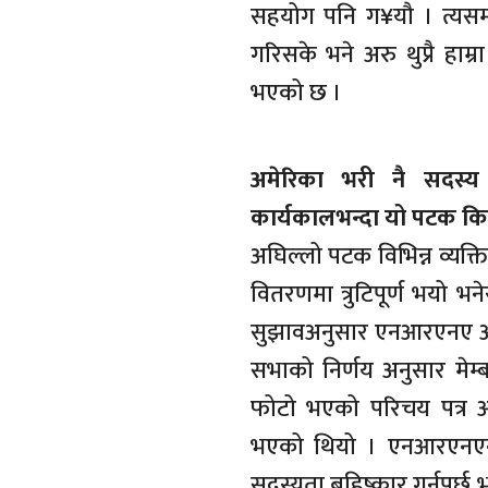
सहयोग पनि ग¥यौ । त्य
गरिसके भने अरु थुप्रै हा
भएको छ ।
अमेरिका भरी नै सदस्य
कार्यकालभन्दा यो पटक किन
अघिल्लो पटक विभिन्न व्यक
वितरणमा त्रुटिपूर्ण भयो भ
सुझावअनुसार एनआरएनए अम
सभाको निर्णय अनुसार मेम्
फोटो भएको परिचय पत्र अनि
भएको थियो । एनआरएनएनम
सदस्यता बहिष्कार गर्नुपर्छ 