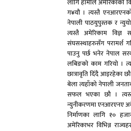
लागि हामीले अमेरिकाको विभ
ग¥यौ । त्यस्तै एनआरएनक
नेपाली पाठयुपुस्तक र न्य
त्यस्तै अमेरिकाम विज्ञ 
संघसस्थाहरुसँग परामर्श ग
पाउनु पर्छ भनेर नेपाल सर
लबिङको काम गरियो । त्यस्त
छात्रावृति दिँदै आइरहेका छ
बेला त्यहाँको नेपाली जनत
सफल भएका छौ । त्यस्तै
न्युनीकरणमा एनआरएनए अमेर
निर्माणका लागि १० हज
अमेरिकाभर विभिन्न राज्यह