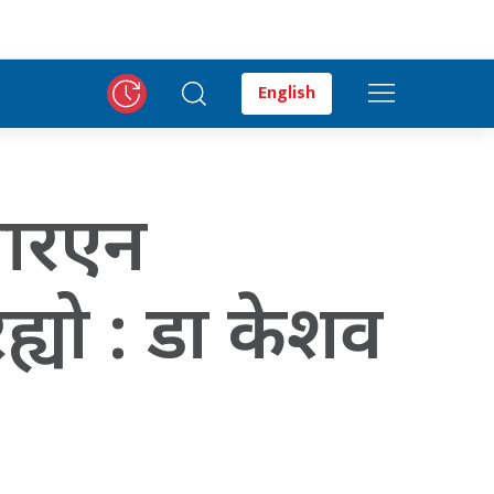
English
नआरएन
ह्यो : डा केशव