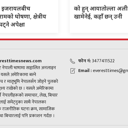
र इजरायलबीच
को हुन् आयातोल्ला अली
िरामको घोषणा, क्षेत्रीय
खामेनेई, कहाँ छन् उनी
ट्ने अपेक्षा
resttimesnews.com
फोन नं:
3477411522
 नेपाली भाषामा सञ्चालित अनलाइन
Email :
everesttimes@gm
। यसले अमेरिकामा बस्ने
च र मातृभूमि नेपालसँग जोड्ने पुलको
द्देश्य राखेको छ । यसले अमेरिकामा
ने नेपालीहरूको समाचार, लेख, बिचार
ाई समेट्नुका साथै नेपालका
राजनीतिक घटना क्रम, सामाजिक
ा बिचारलाई पनि प्रकाशन गर्दछ ।