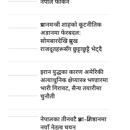
नेपाल फर्किने
प्रधानमन्त्री शाहको कूटनीतिक
अडानमा फेरबदल:
सोमबारदेखि प्रमुख
राजदूतहरूसँग छुट्टाछुट्टै भेट्दै
इरान युद्धका कारण अमेरिकी
अत्याधुनिक क्षेप्यास्त्र भण्डारमा
भारी गिरावट, सैन्य तयारीमा
चुनौती
नेपालका तीनवटै प्रज्ञा–प्रतिष्ठानमा
नयाँ नेतृत्व चयन