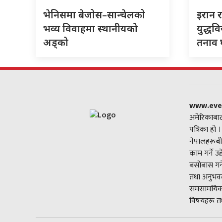
भेनिसमा बेजोस–सान्चेलको
इरान 
भव्य विवाहमा स्थानीयको
युद्धव
अड्को
तनाव घ
www.eve
अमेरिकाबाट
पत्रिका हो 
नेपालहरूबी
काम गर्ने उ
बसोबास गर्
तथा अनुभवल
समसामयिक 
विषयहरू तथ