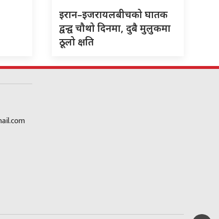
इरान–इजरायलबीचको घातक
द्वन्द्व चौथो दिनमा, दुबै मुलुकमा
ठूलो क्षति
ail.com