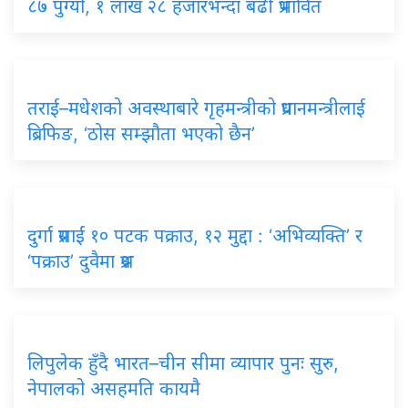
८७ पुग्यो, १ लाख २८ हजारभन्दा बढी प्रभावित
तराई–मधेशको अवस्थाबारे गृहमन्त्रीको प्रधानमन्त्रीलाई
ब्रिफिङ, ‘ठोस सम्झौता भएको छैन’
दुर्गा प्रसाईं १० पटक पक्राउ, १२ मुद्दा : ‘अभिव्यक्ति’ र
‘पक्राउ’ दुवैमा प्रश्न
लिपुलेक हुँदै भारत–चीन सीमा व्यापार पुनः सुरु,
नेपालको असहमति कायमै