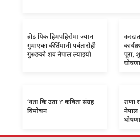
ब्रोड
करदा
पिक हिमपहिरोमा ज्यान
गुमाएका कीर्तिमानी पर्वतारोही
कार्यक
गुरुङको शव नेपाल ल्याइयो
पूरा, 
घोषणा 
‘यता
राणा
कि उता ?’ कविता संग्रह
र
विमोचन
नेपाल 
घोषणा 