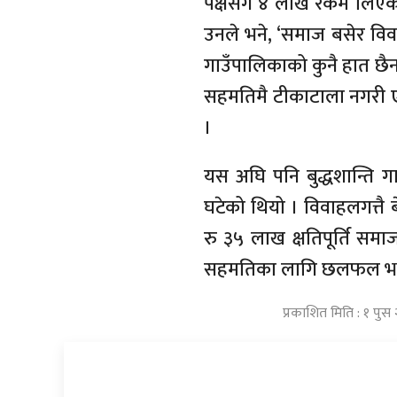
पक्षसँग ४ लाख रकम लिएको ब
उनले भने, ‘समाज बसेर वि
गाउँपालिकाको कुनै हात छैन 
सहमतिमै टीकाटाला नगरी 
।
यस अघि पनि बुद्धशान्ति गा
घटेको थियो । विवाहलगत्तै 
रु ३५ लाख क्षतिपूर्ति स
सहमतिका लागि छलफल भए
प्रकाशित मिति : १ पु