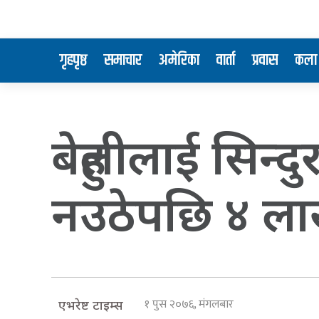
गृहपृष्ठ
समाचार
अमेरिका
वार्ता
प्रवास
कला 
बेहुलीलाई सिन्द
नउठेपछि ४ ला
१ पुस २०७६, मंगलबार
एभरेष्ट टाइम्स