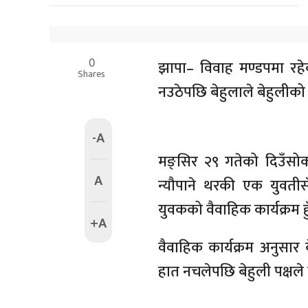
0
झापा– विवाह मण्डपमा रहेक
Shares
नउठेपछि बेहुलाले बेहुलीक
-A
मङ्सिर २९ गतेको दिउँसोक
A
न्यौपाने थरकी एक युवती
युवकको वैवाहिक कार्यक्रम हु
+A
वैवाहिक कार्यक्रम अनुसार ब
हात नचलेपछि बेहुली पक्षले