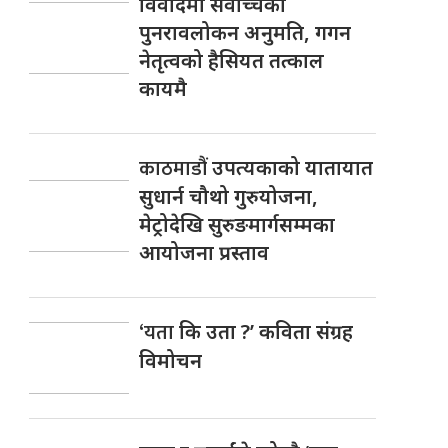
विवादमा सर्वोच्चको
पुनरावलोकन अनुमति, गगन
नेतृत्वको हैसियत तत्काल
कायमै
काठमाडौं
उपत्यकाको यातायात
सुधार्न चौथो गुरुयोजना,
मेट्रोदेखि सुरुङमार्गसम्मका
आयोजना प्रस्ताव
‘यता
कि उता ?’ कविता संग्रह
विमोचन