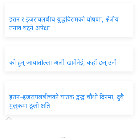
इरान र इजरायलबीच युद्धविरामको घोषणा, क्षेत्रीय
तनाव घट्ने अपेक्षा
को हुन् आयातोल्ला अली खामेनेई, कहाँ छन् उनी
इरान–इजरायलबीचको घातक द्वन्द्व चौथो दिनमा, दुबै
मुलुकमा ठूलो क्षति