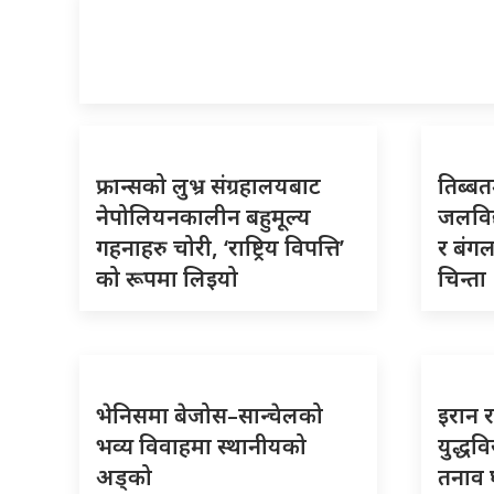
फ्रान्सको लुभ्र संग्रहालयबाट
तिब्बत
नेपोलियनकालीन बहुमूल्य
जलविद
गहनाहरु चोरी, ‘राष्ट्रिय विपत्ति’
र बंगल
को रूपमा लिइयो
चिन्ता
भेनिसमा बेजोस–सान्चेलको
इरान 
भव्य विवाहमा स्थानीयको
युद्धव
अड्को
तनाव घ