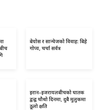
मा
बेयोस र सान्चेजको विवाह: बिहे
‘बीच
गोप्य, चर्चा सर्वत्र
गि
इरान–इजरायलबीचको घातक
द्वन्द्व चौथो दिनमा, दुबै मुलुकमा
ठूलो क्षति