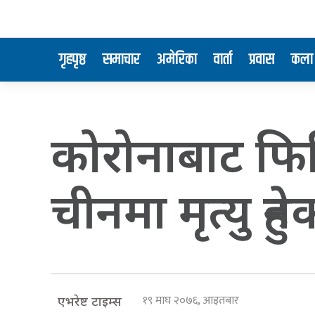
गृहपृष्ठ
समाचार
अमेरिका
वार्ता
प्रवास
कला 
कोरोनाबाट फिल
चीनमा मृत्यु हु
१९ माघ २०७६, आइतबार
एभरेष्ट टाइम्स