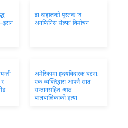
द्ध
डा दाहालको पूस्तक ‘द
ा–इरान
अनफिनिस सेल्फ’ विमोचन
जयन्ती
अमेरिकामा हृदयविदारक घटना:
 र
एक व्यक्तिद्वारा आफ्नै सात
जोड
सन्तानसहित आठ
बालबालिकाको हत्या