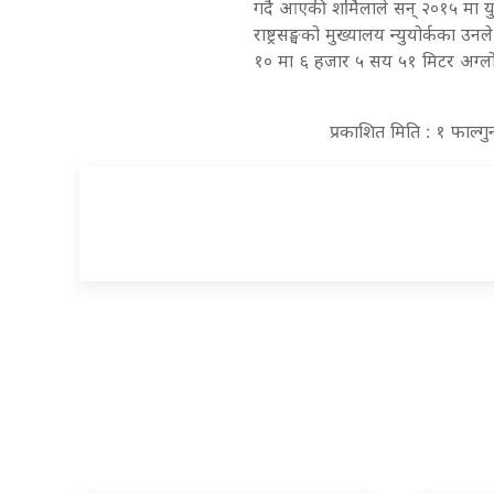
गर्दै आएकी शर्मिलाले सन् २०१५ मा युए
राष्ट्रसङ्घको मुख्यालय न्युयोर्कका उ
१० मा ६ हजार ५ सय ५१ मिटर अग्लो 
प्रकाशित मिति : १ फाल्ग