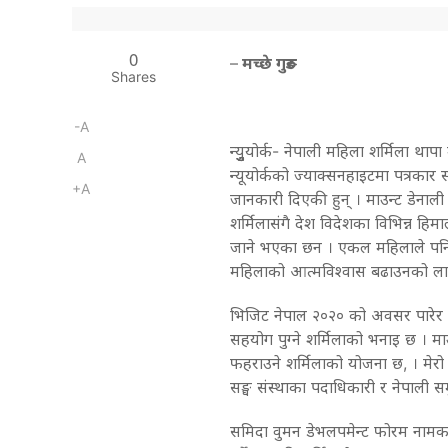
0
–
मच्छे गुरुङ
Shares
-A
न्युुुुुुयोर्क- नेपाली महिला शर्मिला
A
न्यूयोर्कको ज्याक्सनहाइटमा पत्रकार
+A
जानकारी दिएकी हुन् । माउन्ट डेनाल
शर्मिलासंगै देश विदेशका विभिन्न ह
जाने भएका छन । एकल महिलाले पनि 
महिलाको आत्मविश्वास बढाउनको लागि
भिजिट नेपाल २०२० को अवसर पारेर गर्
सहयोग पुग्ने शर्मिलाको भनाइ छ । म
फहराउने शर्मिलाको योजना छ, । मेर
सङ्घ संस्थाका पदाधिकारी र नेपाली सम
समिदा वुमन डेभलपमेन्ट फोरम नामक 