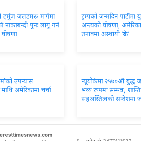
 हर्मुज जलडमरू मार्गमा
ट्रम्पको जन्मदिन पार्टीमा यु
 नाकाबन्दी पुनः लागू गर्ने
अन्त्यको घोषणा, अमेरिक
को घोषणा
तनावमा अस्थायी ‘ब्रेक’
र्माको उपन्यास
न्यूयोर्कमा २५७०औं बुद्ध 
’माथि अमेरिकामा चर्चा
भव्य रूपमा सम्पन्न, शान्ति
सहअस्तित्वको सन्देशमा 
eresttimesnews.com
फोन नं:
3477411522