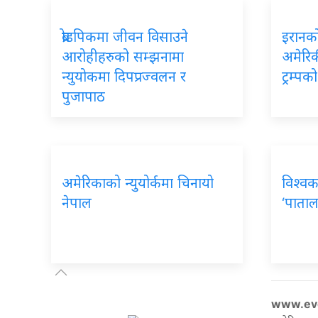
ब्रोडपिकमा जीवन विसाउने
इरानको
आरोहीहरुको सम्झनामा
अमेरिकी
न्युयोकमा दिपप्रज्वलन र
ट्रम्प
पुजापाठ
अमेरिकाको न्युयोर्कमा चिनायो
विश्वक
नेपाल
‘पाताल
www.ev