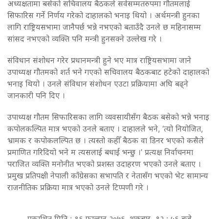
अध्यक्षतामा बसेको सचिवालय बैठकले सर्वसम्मतरुपमा गौतमलाई
सिफारिस गर्ने निर्णय गरेको दाहालको भनाइ थियो । अर्थमन्त्री हुनका
लागि राष्ट्रियसभामा जानैपर्छ भन्ने नभएको बताउँदै उनले छ महिनासम्म
सांसद नभएको व्यक्ति पनि मन्त्री हुनसक्ने उल्लेख गरे ।
संविधान संशोधन गरेर प्रधानमन्त्री हुने भए मात्र राष्ट्रियसभामा जाने
उपाध्यक्ष गौतमको शर्त भने गएको सचिवालय बैठकबाट हटेको दाहालको
भनाइ थियो । उनले संविधान संशोधन एउटा प्रक्रियामा अघि बढ्ने
जानकारी पनि दिए ।
उपाध्यक्ष गौतम सिफारिसका लागि व्यवसायीसँग बैठक बसेको भन्ने भनाइ
कपोलकल्पित मात्र भएको उनले बताए । दाहालले भने, ‘त्यो नियोजित,
भ्रामक र कपोकलल्पित छ । त्यस्तो कहीँ बैठक वा डिनर भएको कसैले
प्रमाणित गरिदियो भने म त्यसलाई बधाई भन्छु ।’ प्रत्यक्ष निर्वाचनमा
पराजित व्यक्ति मनोनीत भएको प्रशस्त उदाहरण भएको उनले बताए ।
प्रमुख प्रतिपक्षी नेपाली काँग्रेसका सभापति र नेतासँग भएको भेट सामान्य
राजनीतिक प्रक्रिया मात्र भएको उनले टिप्पणी गरे ।
प्रकाशित मिति : १६ फाल्गुन २०७६, शुक्रबार १२ : ५६ बजे