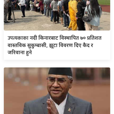
उपत्यकाका
नदी किनारबाट विस्थापित ७० प्रतिशत
वास्तविक सुकुम्बासी, झूटा विवरण दिए कैद र
जरिवाना हुने