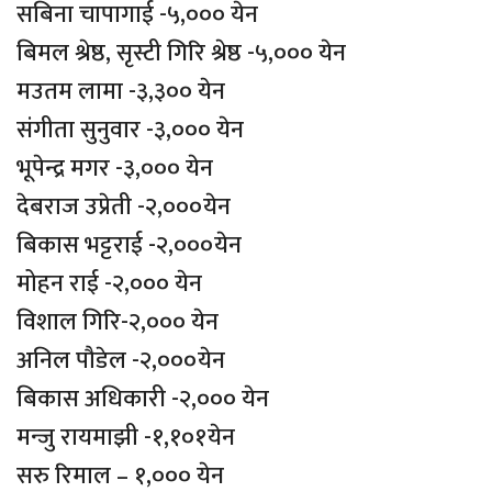
सबिना चापागाई -५,००० येन
बिमल श्रेष्ठ, सृस्टी गिरि श्रेष्ठ -५,००० येन
मउतम लामा -३,३०० येन
संगीता सुनुवार -३,००० येन
भूपेन्द्र मगर -३,००० येन
देबराज उप्रेती -२,०००येन
बिकास भट्टराई -२,०००येन
मोहन राई -२,००० येन
विशाल गिरि-२,००० येन
अनिल पौडेल -२,०००येन
बिकास अधिकारी -२,००० येन
मन्जु रायमाझी -१,१०१येन
सरु रिमाल – १,००० येन