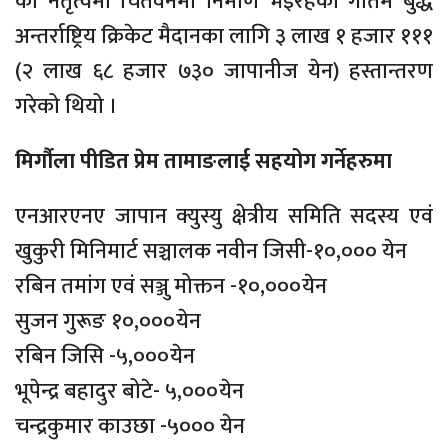
को नेतृत्वमा चितवनमा निर्माण भइरहेको गौतम बुद्ध
अन्तर्राष्ट्रिय क्रिकेट मैदानका लागि ३ लाख १ हजार १११
(२ लाख ६८ हजार ७३० जापानीज येन) हस्तान्तरण
गरेको थियो ।
मिर्गौला पीडित प्रेम तामाङलाई सहयोग गर्नेहरुमा
एनआरएनए जापान क्युस्यु क्षेत्रीय समिति सदस्य एवं
खुकुरी मिनिमार्ट सञ्चालक नवीन जिसी-१०,००० येन
रबिन तमांग एवं सञ्जु मोक्तन -१०,०००येन
सुजन गुरूङ १०,०००येन
रबिन जिसि -५,०००येन
भूपेन्द्र बहादुर बोटे- ५,०००येन
चन्द्रकुमार काउछा -५००० येन