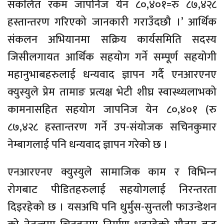
संकलित रकम जापनिज येन ८०,४०१=रु ८७,४२८
हस्तान्तरण गरिएको जानकारी गराउँदछौ ।’ आर्थिक
संकलन अभियानमा सक्रिय कार्यसमिति सदस्य
जिसीलगायत आर्थिक सहयोग गर्ने सम्पूर्ण सहयोगी
महानुभाबहरुलाई धन्यवाद ज्ञापन गर्दै एनआरएनए
क्युस्युले प्रेम तामाङ प्रत्यक्ष भेटी शीघ्र स्वास्थ्यलाभको
कामनासहित सहयोग जापनिज येन ८०,४०१ (रु
८७,४२८ हस्तान्तरण गर्ने उप-संयोजक सचिनकुमार
नेम्बागलाई पनि धन्यवाद ज्ञापन गरेको छ ।
एनआरएनए क्युस्युले सामाजिक काम र विभिन्‍न
रोगबाट पीडितहरुलाई सहयोगलाई निरन्तरता
दिइरहेको छ । यसअघि पनि धुर्मुस-सुन्तली फाउन्डेशन