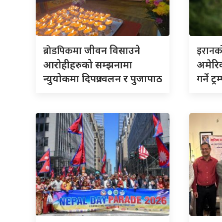
ब्रोडपिकमा
इरान
जीवन विसाउने
आरोहीहरुको सम्झनामा
अमेरिक
न्युयोकमा दिपप्रज्वलन र पुजापाठ
गर्ने ट