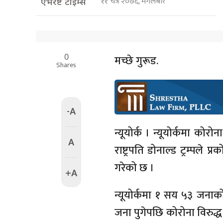
११ चैत्र २०७६, मंगलबार
एभरेष्ट टाइम्स
0
मच्छे गुरूड.
Shares
-A
न्यूयोर्क । न्यूयोर्कमा 
A
राष्ट्रपति डोनाल्ड ट्रम्पले प
गरेको छ ।
+A
न्यूयोर्कमा १ सय ५३ जनाक
जना पुगेपछि कोरोना विरुद्ध ल