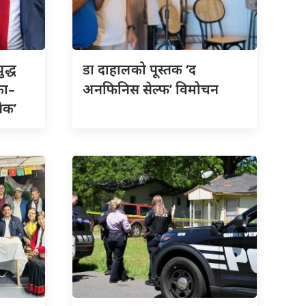
डा
ुद्ध
दाहालको पूस्तक ‘द
का–
अनफिनिस सेल्फ’ विमोचन
रेक’