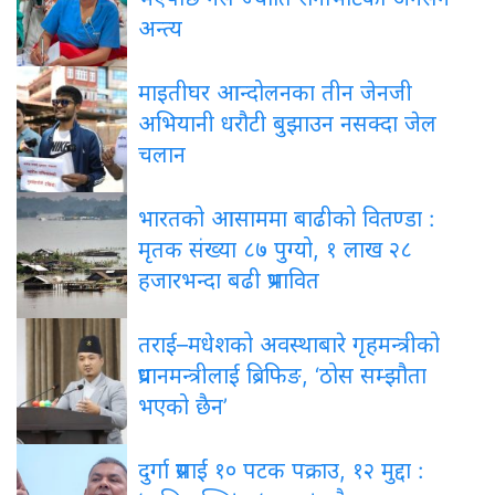
अन्त्य
माइतीघर
आन्दोलनका तीन जेनजी
अभियानी धरौटी बुझाउन नसक्दा जेल
चलान
भारतको
आसाममा बाढीको वितण्डा :
मृतक संख्या ८७ पुग्यो, १ लाख २८
हजारभन्दा बढी प्रभावित
तराई–मधेशको
अवस्थाबारे गृहमन्त्रीको
प्रधानमन्त्रीलाई ब्रिफिङ, ‘ठोस सम्झौता
भएको छैन’
दुर्गा
प्रसाईं १० पटक पक्राउ, १२ मुद्दा :