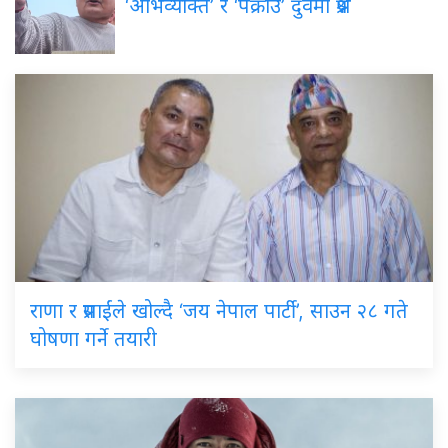
‘अभिव्यक्ति’ र ‘पक्राउ’ दुवैमा प्रश्न
राणा
र प्रसाईंले खोल्दै ‘जय नेपाल पार्टी’, साउन २८ गते
घोषणा गर्ने तयारी