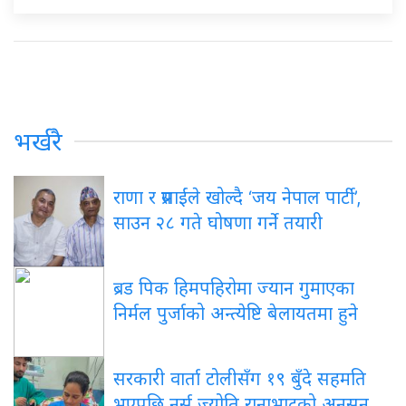
भर्खरै
राणा
र प्रसाईंले खोल्दै ‘जय नेपाल पार्टी’,
साउन २८ गते घोषणा गर्ने तयारी
ब्रड
पिक हिमपहिरोमा ज्यान गुमाएका
निर्मल पुर्जाको अन्त्येष्टि बेलायतमा हुने
सरकारी
वार्ता टोलीसँग १९ बुँदे सहमति
भएपछि नर्स ज्योति रानाभाटको अनसन