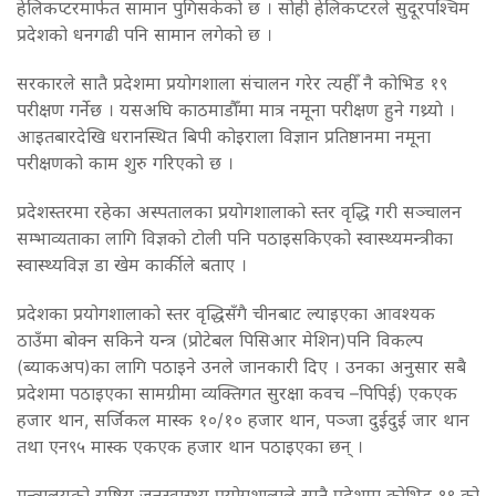
हेलिकप्टरमार्फत सामान पुगिसकेको छ । सोही हेलिकप्टरले सुदूरपश्चिम
प्रदेशको धनगढी पनि सामान लगेको छ ।
सरकारले सातै प्रदेशमा प्रयोगशाला संचालन गरेर त्यहीँ नै कोभिड १९
परीक्षण गर्नेछ । यसअघि काठमाडौँमा मात्र नमूना परीक्षण हुने गथ्र्याे ।
आइतबारदेखि धरानस्थित बिपी कोइराला विज्ञान प्रतिष्ठानमा नमूना
परीक्षणको काम शुरु गरिएको छ ।
प्रदेशस्तरमा रहेका अस्पतालका प्रयोगशालाको स्तर वृद्धि गरी सञ्चालन
सम्भाव्यताका लागि विज्ञको टोली पनि पठाइसकिएको स्वास्थ्यमन्त्रीका
स्वास्थ्यविज्ञ डा खेम कार्कीले बताए ।
प्रदेशका प्रयोगशालाको स्तर वृद्धिसँगै चीनबाट ल्याइएका आवश्यक
ठाउँमा बोक्न सकिने यन्त्र (प्रोटेबल पिसिआर मेशिन)पनि विकल्प
(ब्याकअप)का लागि पठाइने उनले जानकारी दिए । उनका अनुसार सबै
प्रदेशमा पठाइएका सामग्रीमा व्यक्तिगत सुरक्षा कवच –पिपिई) एकएक
हजार थान, सर्जिकल मास्क १०/१० हजार थान, पञ्जा दुईदुई जार थान
तथा एन९५ मास्क एकएक हजार थान पठाइएका छन् ।
मन्त्रालयको राष्ट्रिय जनस्वास्थ्य प्रयोगशालाले सातै प्रदेशमा कोभिड १९ को