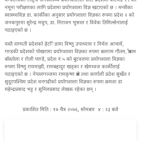
नमूना परीक्षणका लागि प्रदेशमा प्रयोगशाला विज्ञ खटाएको छ । मन्त्रीका
स्वास्थ्यविज्ञ डा. कार्कीका अनुसार प्रयोगशाला विज्ञका रुपमा प्रदेश २ को
जनकपुरमा सुरेन्द्र मधुप, डा. निराजन भुसाल र विवेक तिमिल्सेनालाई
पठाइएको छ ।
यस्तै वाग्मती प्रदेशको हेटाँैडामा विष्णु उपाध्याय र निर्मल आचार्य,
गण्डकी प्रदेशको पोखरामा प्रयोगशाला विज्ञका रुपमा बलराम गौतम, श्रीराम
बाँस्तोला र रोजी पाण्डे, प्रदेश नं ५ को बुटवलमा प्रयोगशाला विज्ञका
रुपमा विष्णु रायमाझी, रामबहादुर खड्का र खेमध्वज कार्कीलाई
पठाइएको छ । नेपालगञ्जमा रामकृष्ण श्रेष्ठ तथा कर्णाली प्रदेश सुर्खेत र
सुदूरपश्चिम प्रदेश धनगढीको प्रयोगशाला विज्ञका रुपमा क्रमशः डा
महेन्द्रप्रसाद भट्ट र सुनिलप्रसाद लेखक रहेका छन् ।
प्रकाशित मिति : १७ चैत्र २०७६, सोमबार ४ : २३ बजे