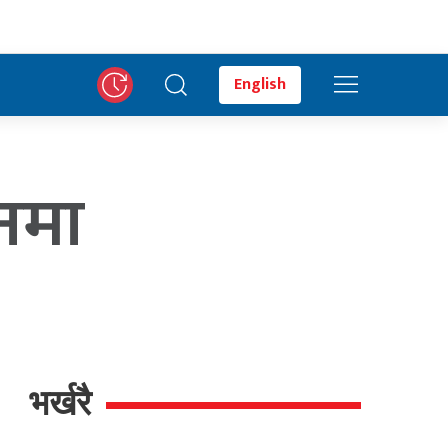
English
नमा
भर्खरै