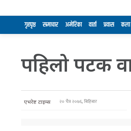
गृहपृष्ठ
समाचार
अमेरिका
वार्ता
प्रवास
कला 
पहिलाे पटक व
२० चैत्र २०७६, बिहिबार
एभरेष्ट टाइम्स