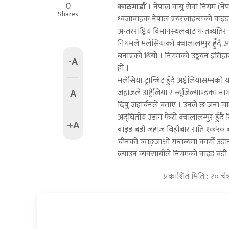
0
काठमाडाैं ।
नेपाल वायु सेवा निगम (नेप
Shares
ध्वजाबाहक नेपाल एयरलाइन्सको वाइड ब
अन्तरराष्ट्रिय विमानस्थलबाट गन्तब्यतिर
निगमले मलेसियाको क्वालालम्पुर हुँदै अष
बनाएको थियो । निगमको उड्डयन इतिहास
-A
हो ।
मलेसिया ट्रान्जिट हुँदै अष्ट्रेलियासम
A
जहाजले अष्ट्रेलिया र न्यूजिल्याण्डका 
दिपु जहार्चनले बताए । उनले छ जना 
अद्घितीय उडान फेरी क्वालालम्पुर हुँद
+A
वाइड बडी जहाज बिहीबार राति १०ः५० बजे
चीनको ग्वाङ्जाओ गन्तब्यमा कार्गो 
ल्याउन व्यवसायीले निगमको वाइड बडी 
प्रकाशित मिति : २० चै