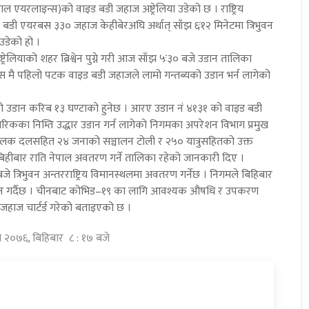
ाल एयरलाइन्स)को वाइड बडी जहाज अष्ट्रेलिया उडेको छ । राष्ट्रिय
डी एयरबस ३३० जहाज केहीबेरअघि अर्थात् साँझ ६ः१२ मिनेटमा त्रिभुवन
 उडेको हो ।
्ट्रेलियाको शहर ब्रिश्वेन पुग्ने गरी आज साँझ ५ः३० बजे उडान तालिका
 मै पहिलो पटक वाइड बडी जहाजले लामो गन्तब्यको उडान भर्न लागेको
्मको यो उडान करिब १३ घण्टाको हुनेछ । आरए उडान नं ४१३१ को वाइड बडी
नागरिकका निम्ति उद्धार उडान गर्न लागेको निगमका अपरेशन विभाग प्रमुख
चालक दलसहित २४ जनाको सञ्चालन टोली र २५० यात्रुसहितको उक्त
ै बिहीबार राति नेपाल अवतरण गर्ने तालिका रहेको जानकारी दिए ।
 त्रिभुवन अन्तरराष्ट्रिय विमानस्थलमा अवतरण गर्नेछ । निगमले बिहिबार
उडान गर्दैछ । चीनबाट कोभिड–१९ का लागि आवश्यक औषधि र उपकरण
जहाज चार्टर्ड गरेको बताइएको छ ।
त्र २०७६, बिहिबार ८ : १७ बजे