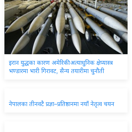
इरान
युद्धका कारण अमेरिकी अत्याधुनिक क्षेप्यास्त्र
भण्डारमा भारी गिरावट, सैन्य तयारीमा चुनौती
नेपालका
तीनवटै प्रज्ञा–प्रतिष्ठानमा नयाँ नेतृत्व चयन