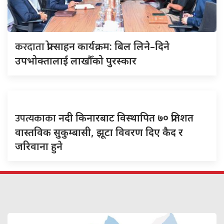
करदाता
प्रोत्साहन कार्यक्रम: बिल लिने–दिने
उपभोक्तालाई लाखौँको पुरस्कार
उपत्यकाका
नदी किनारबाट विस्थापित ७० प्रतिशत
वास्तविक सुकुम्बासी, झूटा विवरण दिए कैद र
जरिवाना हुने