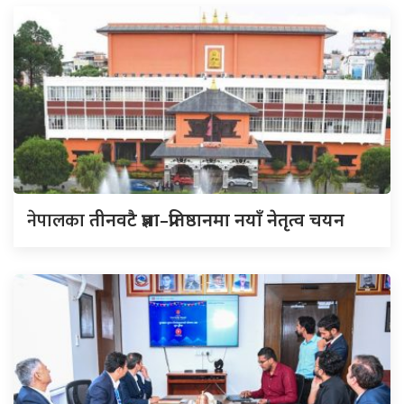
नेपालका
तीनवटै प्रज्ञा–प्रतिष्ठानमा नयाँ नेतृत्व चयन