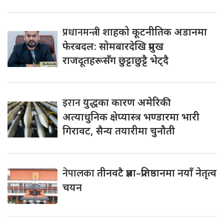
प्रधानमन्त्री
शाहको कूटनीतिक अडानमा
फेरबदल: सोमबारदेखि प्रमुख
राजदूतहरूसँग छुट्टाछुट्टै भेट्दै
इरान
युद्धका कारण अमेरिकी
अत्याधुनिक क्षेप्यास्त्र भण्डारमा भारी
गिरावट, सैन्य तयारीमा चुनौती
नेपालका
तीनवटै प्रज्ञा–प्रतिष्ठानमा नयाँ नेतृत्व
चयन