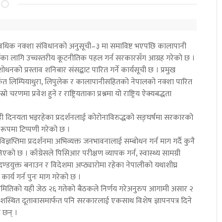
द्यावधिक नक्शा संविधानको अनुसूची–३ मा समाविष्ट भएपछि कालापानी
 गर्नका लागि उच्चस्तरीय कूटनीतिक पहल गर्न सरकारसँग आग्रह गरेको छ ।
शोधनको प्रस्ताव शनिबार संसद्बाट पारित गर्ने कार्यसूची छ । प्रमुख
िमार्फत लिम्पियाधुरा, लिपुलेक र कालापानीसहितको नेपालको नक्शा पारित
्रो चरणमा प्रवेश हुने र राष्ट्रियताका प्रश्नमा यो राष्ट्रिय ऐक्यबद्धता
 केही दिनयता भइरहेका प्रदर्शनलाई कोरोनाविरुद्धको सङ्घर्षमा सरकारको
 रूपमा टिप्पणी गरेको छ ।
ारी विज्ञप्तिमा प्रदर्शनमा अभिव्यक्त जनभावनालाई सम्बोधन गर्न माग गर्दै कुनै
भनिएको छ । काँग्रेसले पिसिआर परीक्षण व्यापक गर्न, स्वास्थ्य सामग्री
मापदण्डयुक्त बनाउन र विदेशमा अप्ठ्यारोमा रहेका नेपालीको यथाशीघ्र
कार्य गर्न पुनः माग गरेको छ ।
द्रीय समितिको यही जेठ २६ गतेको बैठकले निर्णय गरेअनुरुप आगामी असार २
 विदेशस्थित दूतावासमार्फत पनि सरकारलाई एकसाथ विशेष ज्ञापनपत्र दिने
 छन् ।