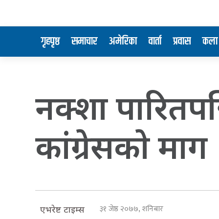
गृहपृष्ठ
समाचार
अमेरिका
वार्ता
प्रवास
कला 
नक्शा पारितपछ
कांग्रेसकाे माग
३१ जेष्ठ २०७७, शनिबार
एभरेष्ट टाइम्स