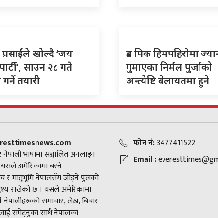
 प्रसाईंले खोल्दै ‘जय
ब्रड पिक हिमपहिरोमा ज्या
पार्टी’, साउन २८ गते
गुमाएका निर्मल पुर्जाको
गर्ने तयारी
अन्त्येष्टि बेलायतमा हुने
resttimesnews.com
फोन नं:
3477411522
 नेपाली भाषामा सञ्चालित अनलाइन
Email :
everesttimes@gm
। यसले अमेरिकामा बस्ने
च र मातृभूमि नेपालसँग जोड्ने पुलको
द्देश्य राखेको छ । यसले अमेरिकामा
ने नेपालीहरूको समाचार, लेख, बिचार
ाई समेट्नुका साथै नेपालका